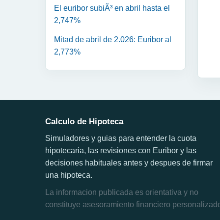
El euribor subiÃ³ en abril hasta el
2,747%
Mitad de abril de 2.026: Euribor al
2,773%
Calculo de Hipoteca
Simuladores y guias para entender la cuota
hipotecaria, las revisiones con Euribor y las
decisiones habituales antes y despues de firmar
una hipoteca.
La informacion publicada es orientativa y no
constituye asesoramiento financiero personalizad