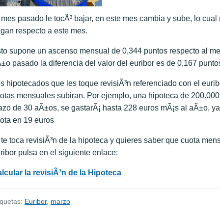
 mes pasado le tocÃ³ bajar, en este mes cambia y sube, lo cual 
gan respecto a este mes.
to supone un ascenso mensual de 0,344 puntos respecto al me
±o pasado la diferencia del valor del euribor es de 0,167 punt
s hipotecados que les toque revisiÃ³n referenciado con el eur
otas mensuales subiran. Por ejemplo, una hipoteca de 200.000 
azo de 30 aÃ±os, se gastarÃ¡ hasta 228 euros mÃ¡s al aÃ±o, y
ota en 19 euros
 te toca revisiÃ³n de la hipoteca y quieres saber que cuota me
ribor pulsa en el siguiente enlace:
lcular la revisiÃ³n de la Hipoteca
iquetas:
Euribor
,
marzo