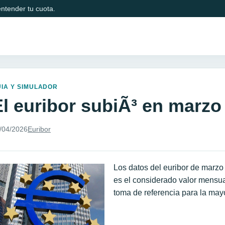
ntender tu cuota.
IA Y SIMULADOR
El euribor subiÃ³ en marzo
/04/2026
Euribor
Los datos del euribor de marzo
es el considerado valor mensual 
toma de referencia para la may