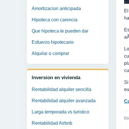
Amortizacion anticipada
El
ha
Hipoteca con carencia
Es
Que hipoteca te pueden dar
aÃ
Esfuerzo hipotecario
Lo
Alquilar o comprar
cu
pl
cu
Inversion en vivienda
Si
Rentabilidad alquiler sencilla
eu
Rentabilidad alquiler avanzada
Ca
Larga temporada vs turistico
Et
Rentabilidad Airbnb