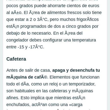
pocos grados puede ahorrarte cientos de euros
al aÃ±o. El Ã¡rea de alimentos frescos solo tiene
que estar a 2 o 3Â°C, pero muchos frigorÃ­ficos
estÃ¡n programados de dos a cinco grados por
debajo de lo necesario. En el Ã¡rea del
congelador debes configurar una temperatura
entre -15 y -17Â°C.
Cafetera
Antes de salir de casa,
apag
a
y desenchuf
a tu
mÃ¡quina de cafÃ©
. Elementos que funcionan
todo el dÃ­a, como un reloj o un temporizador,
son habituales en las cafeteras y mÃ¡quinas
afines. Esto implica que mientras estÃ¡n
enchufados, actÃºan como una «carga