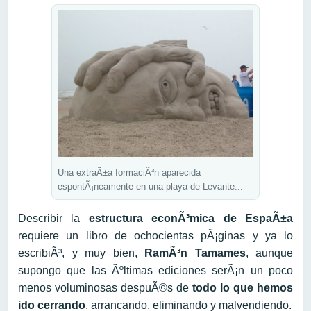
Una extraÃ±a formaciÃ³n aparecida
espontÃ¡neamente en una playa de Levante...
Describir la
estructura econÃ³mica de EspaÃ±a
requiere un libro de ochocientas pÃ¡ginas y ya lo
escribiÃ³, y muy bien,
RamÃ³n Tamames
, aunque
supongo que las Ãºltimas ediciones serÃ¡n un poco
menos voluminosas despuÃ©s de
todo lo que hemos
ido cerrando
, arrancando, eliminando y malvendiendo.