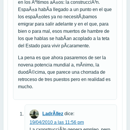
en los Ãºltimos aÃ±os: la construcciÃ³n.
EspaÃ±a habÃ­a llegado a un punto en el que
los espaÃ±oles ya no necesitÃ¡bamos
emigrar para salir adelante y en el que, para
bien o para mal, esos muertos de hambre de
los que hablas se habÃ­an acoplado a la teta
del Estado para vivir pÃ­caramente.
La pena es que ahora pasaremos de ser la
novena potencia mundial a, mÃ­nimo, la
duodÃ©cima, que parece una chorrada de
retroceso de tres puestos pero en realidad es
mucho.
LadrÃ­llez
dice:
19/04/2010 a las 11:56 pm
La cxonstrucciÃ³n genera empleo, pero