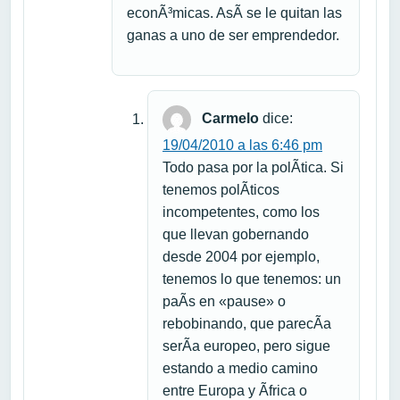
econÃ³micas. AsÃ­ se le quitan las
ganas a uno de ser emprendedor.
Carmelo
dice:
19/04/2010 a las 6:46 pm
Todo pasa por la polÃ­tica. Si
tenemos polÃ­ticos
incompetentes, como los
que llevan gobernando
desde 2004 por ejemplo,
tenemos lo que tenemos: un
paÃ­s en «pause» o
rebobinando, que parecÃ­a
serÃ­a europeo, pero sigue
estando a medio camino
entre Europa y Ãfrica o