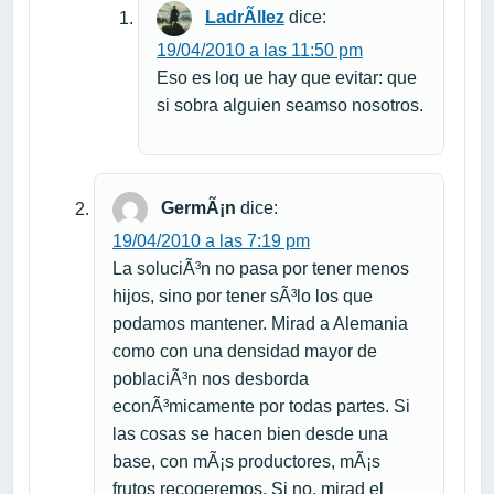
LadrÃ­llez
dice:
19/04/2010 a las 11:50 pm
Eso es loq ue hay que evitar: que
si sobra alguien seamso nosotros.
GermÃ¡n
dice:
19/04/2010 a las 7:19 pm
La soluciÃ³n no pasa por tener menos
hijos, sino por tener sÃ³lo los que
podamos mantener. Mirad a Alemania
como con una densidad mayor de
poblaciÃ³n nos desborda
econÃ³micamente por todas partes. Si
las cosas se hacen bien desde una
base, con mÃ¡s productores, mÃ¡s
frutos recogeremos. Si no, mirad el