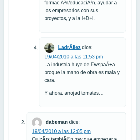
formaciÃ³n/educaciÃ³n, ayudar a
los empresarios con sus
proyectos, y a la I+D+I.
LadrÃ­llez
dice:
19/04/2010 a las 11:53 pm
La industria huye de EwspaÃ±a
proque la mano de obra es mala y
cara.
Y ahora, arrojad tomates…
dabeman
dice:
19/04/2010 a las 12:05 pm
QuizÃ¡s tambiÃ©n hay que empezar a