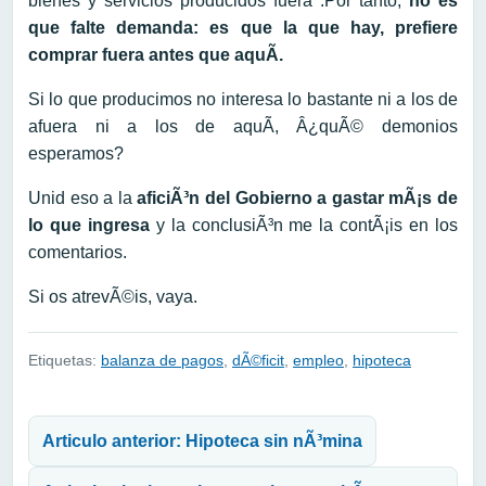
bienes y servicios producidos fuera .Por tanto,
no es
que falte demanda: es que la que hay, prefiere
comprar fuera antes que aquÃ­.
Si lo que producimos no interesa lo bastante ni a los de
afuera ni a los de aquÃ­, Â¿quÃ© demonios
esperamos?
Unid eso a la
aficiÃ³n del Gobierno a gastar mÃ¡s de
lo que ingresa
y la conclusiÃ³n me la contÃ¡is en los
comentarios.
Si os atrevÃ©is, vaya.
Etiquetas:
balanza de pagos
,
dÃ©ficit
,
empleo
,
hipoteca
Navegación de entradas
Articulo anterior: Hipoteca sin nÃ³mina