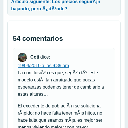
Articulo siguiente: Los precios seguirÃ¡n
bajando, pero Â¿dÃ³nde?
54 comentarios
Coti
dice:
19/04/2010 a las 9:39 am
La conclusiÃ³n es que, segÃºn tÃº, este
modelo estÃ¡ tan arraigado que pocas
esperanzas podemos tener de cambiarlo a
estas alturas…
El excedente de poblaciÃ³n se soluciona
rÃ¡pido: no hace falta tener mÃ¡s hijos, no
hace falta que seamos mÃ¡s, es mejor ser
menos viviendo mejor y con mayor