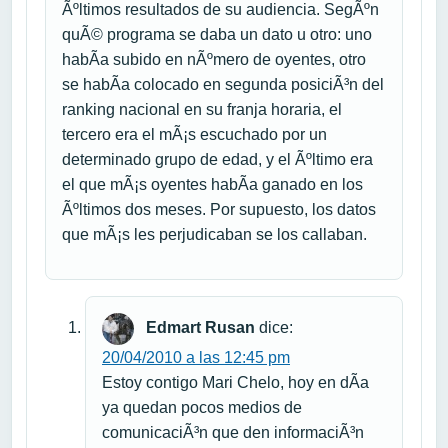
Ãºltimos resultados de su audiencia. SegÃºn
quÃ© programa se daba un dato u otro: uno
habÃ­a subido en nÃºmero de oyentes, otro
se habÃ­a colocado en segunda posiciÃ³n del
ranking nacional en su franja horaria, el
tercero era el mÃ¡s escuchado por un
determinado grupo de edad, y el Ãºltimo era
el que mÃ¡s oyentes habÃ­a ganado en los
Ãºltimos dos meses. Por supuesto, los datos
que mÃ¡s les perjudicaban se los callaban.
Edmart Rusan
dice:
20/04/2010 a las 12:45 pm
Estoy contigo Mari Chelo, hoy en dÃ­a
ya quedan pocos medios de
comunicaciÃ³n que den informaciÃ³n