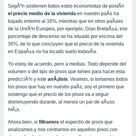
SegÃºn sostienen todos estos economistas de postÃ­n
el precio medio de la vivienda
en nuestro paÃ­s ha
bajado entorno al 16%, mientras que en otros paÃ­ses
de la UniÃ³n Europea, por ejemplo, Gran BretaÃ±a, ese
porcentaje de descenso se ha situado por encima del
30%, de lo que concluyen que el precio de la vivienda
en EspaÃ±a no ha tocado suelo todavÃ­a.
Yo estoy de acuerdo, pero a medias. Todo depende del
volumen o del tipo de pisos que tomes para hacer esta
predicciÃ³n y este
anÃ¡lisis
. Veamos, si tomamos todos
los pisos que hay en nuestro paÃ­s, soy el primero que
sostengo que el precio de los pisos va a seguir
disminuyendo durante, al menos un par de aÃ±os
mÃ¡s.
Ahora bien, si
filtramos
el espectro de pisos que
analizamos y nos centramos en aquellos pisos con