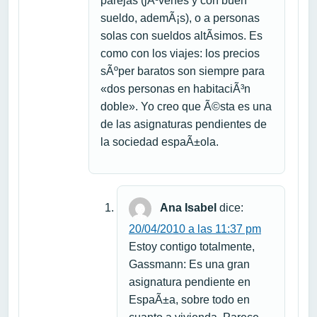
parejas (jÃ³venes y con buen
sueldo, ademÃ¡s), o a personas
solas con sueldos altÃ­simos. Es
como con los viajes: los precios
sÃºper baratos son siempre para
«dos personas en habitaciÃ³n
doble». Yo creo que Ã©sta es una
de las asignaturas pendientes de
la sociedad espaÃ±ola.
Ana Isabel
dice:
20/04/2010 a las 11:37 pm
Estoy contigo totalmente,
Gassmann: Es una gran
asignatura pendiente en
EspaÃ±a, sobre todo en