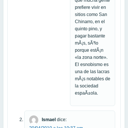
que mucha gente
prefiere vivir en
sitios como San
Chinarro, en el
quinto pino, y
pagar bastante
mÃ¡s, sÃ³lo
porque estÃ¡n
«la zona norte».
El esnobismo es
una de las lacras
mÃ¡s notables de
la sociedad
espaÃ±ola.
Ismael
dice: