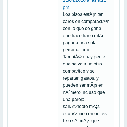
21/04/2010 a las 9:21
pm
Los pisos estÃ¡n tan
caros en comparaciÃ³n
con lo que se gana
que hace harto difÃ­cil
pagar a una sola
persona todo.
TambiÃ©n hay gente
que se va a un piso
compartido y se
reparten gastos, y
pueden ser mÃ¡s en
nÃºmero incluso que
una pareja,
saliÃ©ndole mÃ¡s
econÃ³mico entonces.
Eso sÃ­, mÃ¡s que