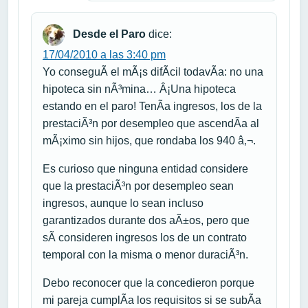
Desde el Paro
dice:
17/04/2010 a las 3:40 pm
Yo conseguÃ­ el mÃ¡s difÃ­cil todavÃ­a: no una
hipoteca sin nÃ³mina… Â¡Una hipoteca
estando en el paro! TenÃ­a ingresos, los de la
prestaciÃ³n por desempleo que ascendÃ­a al
mÃ¡ximo sin hijos, que rondaba los 940 â‚¬.
Es curioso que ninguna entidad considere
que la prestaciÃ³n por desempleo sean
ingresos, aunque lo sean incluso
garantizados durante dos aÃ±os, pero que
sÃ­ consideren ingresos los de un contrato
temporal con la misma o menor duraciÃ³n.
Debo reconocer que la concedieron porque
mi pareja cumplÃ­a los requisitos si se subÃ­a