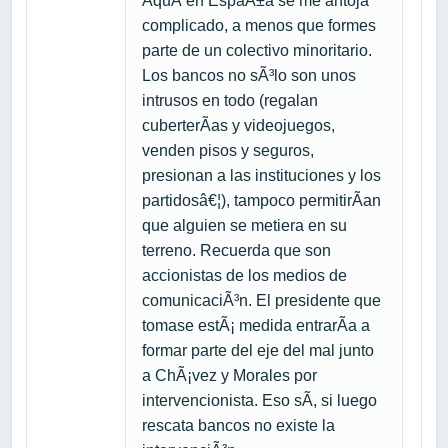
AquÃ­ en EspaÃ±a se me antoja
complicado, a menos que formes
parte de un colectivo minoritario.
Los bancos no sÃ³lo son unos
intrusos en todo (regalan
cuberterÃ­as y videojuegos,
venden pisos y seguros,
presionan a las instituciones y los
partidosâ€¦), tampoco permitirÃ­an
que alguien se metiera en su
terreno. Recuerda que son
accionistas de los medios de
comunicaciÃ³n. El presidente que
tomase estÃ¡ medida entrarÃ­a a
formar parte del eje del mal junto
a ChÃ¡vez y Morales por
intervencionista. Eso sÃ­, si luego
rescata bancos no existe la