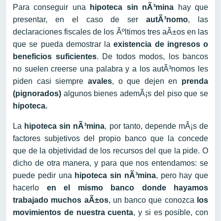
Para conseguir una
hipoteca sin nÃ³mina
hay que
presentar, en el caso de ser
autÃ³nomo
, las
declaraciones fiscales de los Ãºltimos tres aÃ±os en las
que se pueda demostrar la
existencia de ingresos o
beneficios suficientes
. De todos modos, los bancos
no suelen creerse una palabra y a los autÃ³nomos les
piden casi siempre
avales
, o que dejen en
prenda
(pignorados)
algunos bienes ademÃ¡s del piso que se
hipoteca.
La
hipoteca sin nÃ³mina
, por tanto, depende mÃ¡s de
factores subjetivos del propio banco que la concede
que de la objetividad de los recursos del que la pide. O
dicho de otra manera, y para que nos entendamos: se
puede pedir una
hipoteca sin nÃ³mina
, pero hay que
hacerlo
en el mismo banco donde hayamos
trabajado muchos aÃ±os
, un banco que conozca
los
movimientos de nuestra cuenta
, y si es posible, con