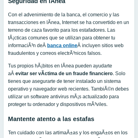
Seguridad en lÃ­nea
Con el advenimiento de la banca, el comercio y las
transacciones en lÃ­nea, Internet se ha convertido en un
terreno de caza favorito para los estafadores. Las
tÃ¡cticas comunes que se utilizan para obtener tu
informaciÃ³n deÂ
banca online
Â incluyen sitios web
fraudulentos y correos electrÃ³nicos falsos.
Tus propios hÃ¡bitos en lÃ­nea pueden ayudarte
aÂ
evitar ser vÃ­ctima de un fraude financiero
. Solo
tienes que asegurarte de tener instalado un sistema
operativo y navegador web recientes. TambiÃ©n debes
utilizar un software antivirus mÃ¡s actualizado para
proteger tu ordenador y dispositivos mÃ³viles.
Mantente atento a las estafas
Ten cuidado con las artimaÃ±as y los engaÃ±os en los