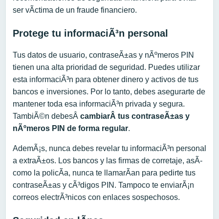
ser vÃ­ctima de un fraude financiero.
Protege tu informaciÃ³n personal
Tus datos de usuario, contraseÃ±as y nÃºmeros PIN
tienen una alta prioridad de seguridad. Puedes utilizar
esta informaciÃ³n para obtener dinero y activos de tus
bancos e inversiones. Por lo tanto, debes asegurarte de
mantener toda esa informaciÃ³n privada y segura.
TambiÃ©n debesÂ
cambi
ar
Â
t
us contraseÃ±as y
nÃºmeros PIN de forma regular
.
AdemÃ¡s, nunca debes revelar tu informaciÃ³n personal
a extraÃ±os. Los bancos y las firmas de corretaje, asÃ­
como la policÃ­a, nunca te llamarÃ­an para pedirte tus
contraseÃ±as y cÃ³digos PIN. Tampoco te enviarÃ¡n
correos electrÃ³nicos con enlaces sospechosos.