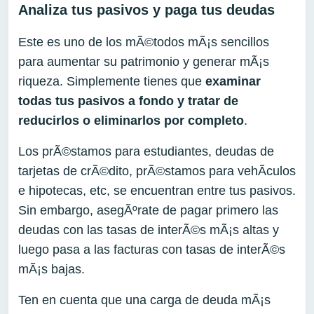
Analiza tus pasivos y paga tus deudas
Este es uno de los mÃ©todos mÃ¡s sencillos
para aumentar su patrimonio y generar mÃ¡s
riqueza. Simplemente tienes que
examinar
todas
t
us
pasivos
a fondo y trat
ar
de
reducirl
o
s o eliminarl
o
s por completo
.
Los prÃ©stamos para estudiantes, deudas de
tarjetas de crÃ©dito, prÃ©stamos para vehÃ­culos
e hipotecas, etc, se encuentran entre tus pasivos.
Sin embargo, asegÃºrate de pagar primero las
deudas con las tasas de interÃ©s mÃ¡s altas y
luego pasa a las facturas con tasas de interÃ©s
mÃ¡s bajas.
Ten en cuenta que una carga de deuda mÃ¡s