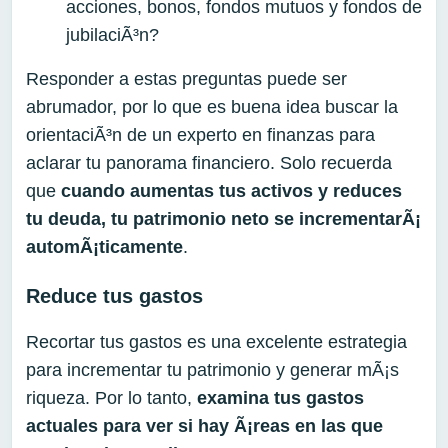
acciones, bonos, fondos mutuos y fondos de
jubilaciÃ³n?
Responder a estas preguntas puede ser
abrumador, por lo que es buena idea buscar la
orientaciÃ³n de un experto en finanzas para
aclarar tu panorama financiero. Solo recuerda
que
cuando aumentas t
us activos
y
reduce
s
t
u deuda,
t
u patrimonio neto
se incrementarÃ¡
automÃ¡ticamente
.
Reduce tus gastos
Recortar tus gastos es una excelente estrategia
para incrementar tu patrimonio y generar mÃ¡s
riqueza. Por lo tanto,
e
xamin
a t
us gastos
actuales para ver si hay Ã¡reas en las que