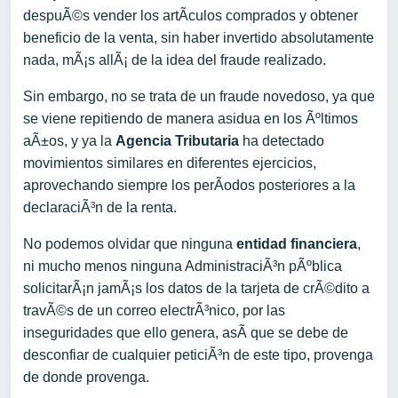
despuÃ©s vender los artÃ­culos comprados y obtener
beneficio de la venta, sin haber invertido absolutamente
nada, mÃ¡s allÃ¡ de la idea del fraude realizado.
Sin embargo, no se trata de un fraude novedoso, ya que
se viene repitiendo de manera asidua en los Ãºltimos
aÃ±os, y ya la
Agencia Tributaria
ha detectado
movimientos similares en diferentes ejercicios,
aprovechando siempre los perÃ­odos posteriores a la
declaraciÃ³n de la renta.
No podemos olvidar que ninguna
entidad financiera
,
ni mucho menos ninguna AdministraciÃ³n pÃºblica
solicitarÃ¡n jamÃ¡s los datos de la tarjeta de crÃ©dito a
travÃ©s de un correo electrÃ³nico, por las
inseguridades que ello genera, asÃ­ que se debe de
desconfiar de cualquier peticiÃ³n de este tipo, provenga
de donde provenga.