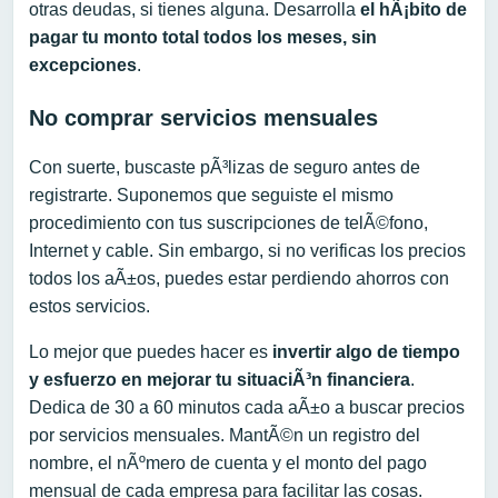
otras deudas, si tienes alguna. Desarrolla
el hÃ¡bito de
pagar tu monto total todos los meses, sin
excepciones
.
No comprar servicios mensuales
Con suerte, buscaste pÃ³lizas de seguro antes de
registrarte. Suponemos que seguiste el mismo
procedimiento con tus suscripciones de telÃ©fono,
Internet y cable. Sin embargo, si no verificas los precios
todos los aÃ±os, puedes estar perdiendo ahorros con
estos servicios.
Lo mejor que puedes hacer es
i
nvert
ir
algo de tiempo
y esfuerzo en mejorar
t
u situaciÃ³n financiera
.
Dedica de 30 a 60 minutos cada aÃ±o a buscar precios
por servicios mensuales. MantÃ©n un registro del
nombre, el nÃºmero de cuenta y el monto del pago
mensual de cada empresa para facilitar las cosas.