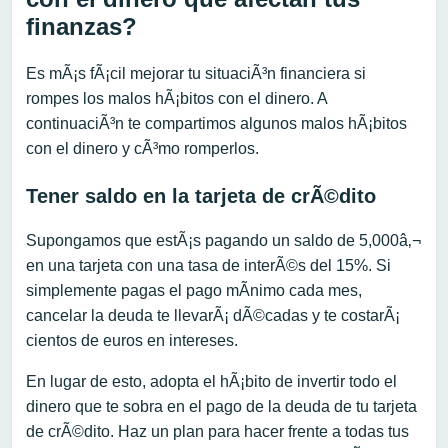
finanzas?
Es mÃ¡s fÃ¡cil mejorar tu situaciÃ³n financiera si
rompes los malos hÃ¡bitos con el dinero. A
continuaciÃ³n te compartimos algunos malos hÃ¡bitos
con el dinero y cÃ³mo romperlos.
Tener saldo en la tarjeta de crÃ©dito
Supongamos que estÃ¡s pagando un saldo de 5,000â‚¬
en una tarjeta con una tasa de interÃ©s del 15%. Si
simplemente pagas el pago mÃ­nimo cada mes,
cancelar la deuda te llevarÃ¡ dÃ©cadas y te costarÃ¡
cientos de euros en intereses.
En lugar de esto, adopta el hÃ¡bito de invertir todo el
dinero que te sobra en el pago de la deuda de tu tarjeta
de crÃ©dito. Haz un plan para hacer frente a todas tus