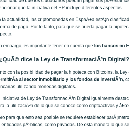
sibilidad de que los ciudadanos puedan pagar sus prÃ©stamos 
ncionar que la iniciativa del PP incluye diferentes aspectos.
 la actualidad, las criptomonedas en EspaÃ±a estÃ¡n clasifi
forma de pago. Por lo tanto, para que se pueda pagar la hipotec
pecto.
n embargo, es importante tener en cuenta que
los bancos en E
¿QuÃ© dice la Ley de TransformaciÃ³n Digital
nto con la posibilidad de pagar la hipoteca con Bitcoins, la Ley
rmitirÃ­a al sector inmobiliario y los fondos de inversiÃ³n
, 
ncarias utilizando monedas digitales.
 iniciativa de Ley de TransformaciÃ³n Digital igualmente destac
ra la utilizaciÃ³n de lo que se conoce como criptoactivos y â€œ
ro para que esto sea posible se requiere establecer parÃ¡metr
 entidades pÃºblicas, como privadas. De esta manera lo que se b