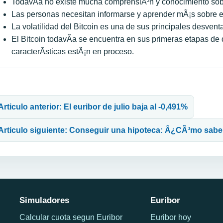
TodavÃ­a no existe mucha comprensiÃ³n y conocimiento sob
Las personas necesitan informarse y aprender mÃ¡s sobre el
La volatilidad del Bitcoin es una de sus principales desve
El Bitcoin todavÃ­a se encuentra en sus primeras etapas de 
caracterÃ­sticas estÃ¡n en proceso.
avegación de entradas
Articulo anterior: El euribor de julio baja al -0,491%
Articulo siguiente: Conseguir una hipoteca: Â¿CÃ³mo saber
Simuladores
Euribor
Calcular cuota segun Euribor
Euribor hoy