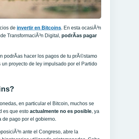
icios de
invertir en Bitcoins
. En esta ocasiÃ³n
 de TransformaciÃ³n Digital,
podrÃ­as pagar
Ã©n podrÃ­as hacer los pagos de tu prÃ©stamo
 un proyecto de ley impulsado por el Partido
ins?
nedas, en particular el Bitcoin, muchos se
ad es que esto
actualmente no es posible
, ya
 de pago por el gobierno.
oposiciÃ³n ante el Congreso, abre la