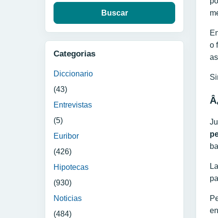
po
me
En
o 
Categorias
as
Diccionario
Si
(43)
Â
Entrevistas
(5)
Ju
pe
Euribor
ba
(426)
La
Hipotecas
pa
(930)
Pe
Noticias
en
(484)