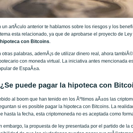
 un artÃ­culo anterior te hablamos sobre los riesgos y los benef
 tema esta relacionado, ya que de aprobarse el proyecto de Ley
 hipoteca con Bitcoins
.
 otras palabras, ademÃ¡s de utilizar dinero real, ahora tambi
potecario con moneda virtual. La iniciativa antes mencionada es
pular de EspaÃ±a.
¿Se puede pagar la hipoteca con Bitco
bido al boom que han tenido en los Ãºltimos aÃ±os las criptomo
eguntan si es posible pagar la hipoteca con Bitcoins. La realid
e hasta la fecha, esta criptomoneda no es aceptada como forma
n embargo, la propuesta de ley presentada por el partido de la 