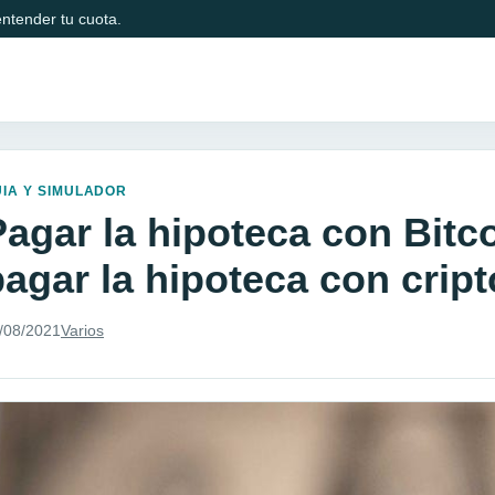
ntender tu cuota.
IA Y SIMULADOR
Pagar la hipoteca con Bit
pagar la hipoteca con cri
/08/2021
Varios