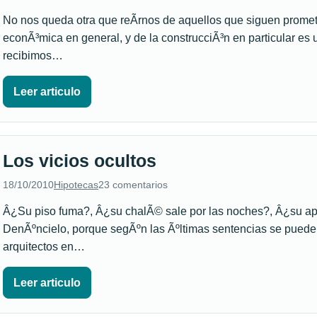
No nos queda otra que reÃ­rnos de aquellos que siguen prome
econÃ³mica en general, y de la construcciÃ³n en particular e
recibimos…
Leer articulo
Los vicios ocultos
18/10/2010
Hipotecas
23 comentarios
Â¿Su piso fuma?, Â¿su chalÃ© sale por las noches?, Â¿su ap
DenÃºncielo, porque segÃºn las Ãºltimas sentencias se puede 
arquitectos en…
Leer articulo