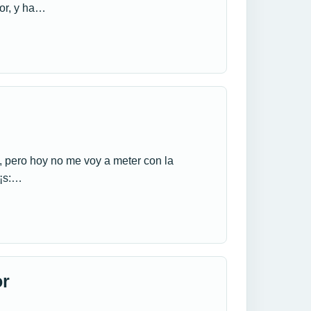
tor, y ha…
, pero hoy no me voy a meter con la
Ã¡s:…
or