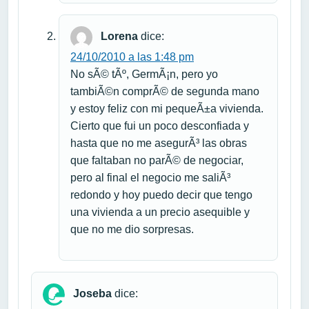
Lorena
dice:
24/10/2010 a las 1:48 pm
No sÃ© tÃº, GermÃ¡n, pero yo
tambiÃ©n comprÃ© de segunda mano
y estoy feliz con mi pequeÃ±a vivienda.
Cierto que fui un poco desconfiada y
hasta que no me asegurÃ³ las obras
que faltaban no parÃ© de negociar,
pero al final el negocio me saliÃ³
redondo y hoy puedo decir que tengo
una vivienda a un precio asequible y
que no me dio sorpresas.
Joseba
dice: