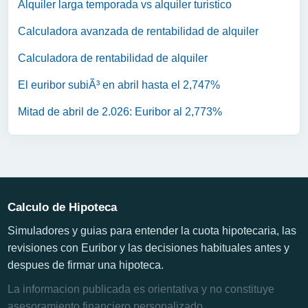
Alquiler larga temporada vs alquiler turistico
Calculadora avanzada de rentabilidad de alquiler
Calculadora de rentabilidad de alquiler
El euribor subiÃ³ en abril hasta el 2,747%
Mitad de abril de 2.026: Euribor al 2,773%
Calculo de Hipoteca
Simuladores y guias para entender la cuota hipotecaria, las
revisiones con Euribor y las decisiones habituales antes y
despues de firmar una hipoteca.
La informacion publicada es orientativa y no constituye
asesoramiento financiero personalizado.