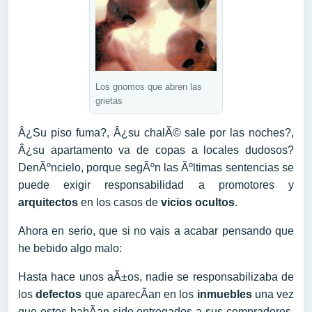
Los gnomos que abren las
grietas
Â¿Su piso fuma?, Â¿su chalÃ© sale por las noches?,
Â¿su apartamento va de copas a locales dudosos?
DenÃºncielo, porque segÃºn las Ãºltimas sentencias se
puede exigir responsabilidad a promotores y
arquitectos
en los casos de
vicios ocultos
.
Ahora en serio, que si no vais a acabar pensando que
he bebido algo malo:
Hasta hace unos aÃ±os, nadie se responsabilizaba de
los
defectos
que aparecÃ­an en los
inmuebles
una vez
que estos habÃ­an sido entregados a sus compradores.