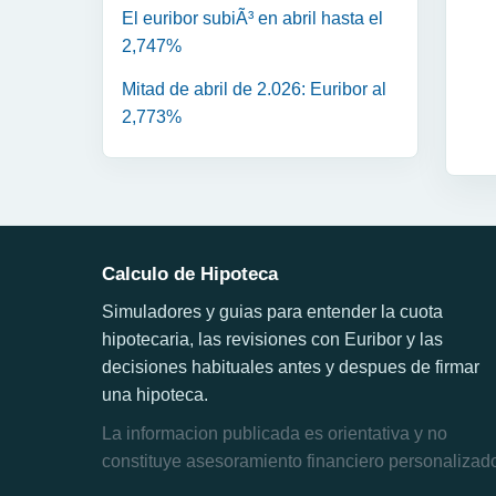
El euribor subiÃ³ en abril hasta el
2,747%
Mitad de abril de 2.026: Euribor al
2,773%
Calculo de Hipoteca
Simuladores y guias para entender la cuota
hipotecaria, las revisiones con Euribor y las
decisiones habituales antes y despues de firmar
una hipoteca.
La informacion publicada es orientativa y no
constituye asesoramiento financiero personalizad