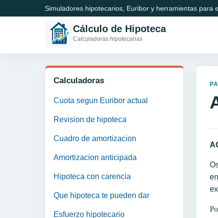
Simuladores hipotecarios, Euribor y herramientas para e
Cálculo de Hipoteca
Calculadoras hipotecarias
Calculadoras
P
Cuota segun Euribor actual
Revision de hipoteca
Cuadro de amortizacion
A
Amortizacion anticipada
Os
Hipoteca con carencia
en
ex
Que hipoteca te pueden dar
Po
Esfuerzo hipotecario