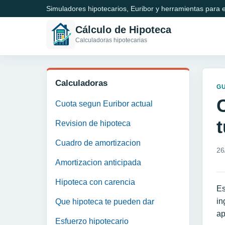
Simuladores hipotecarios, Euribor y herramientas para e
Cálculo de Hipoteca
Calculadoras hipotecarias
Calculadoras
GU
Cuota segun Euribor actual
t
Revision de hipoteca
Cuadro de amortizacion
26
Amortizacion anticipada
Hipoteca con carencia
Es
in
Que hipoteca te pueden dar
ap
Esfuerzo hipotecario