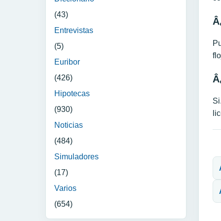
(43)
Â
Entrevistas
Pu
(5)
fl
Euribor
Â
(426)
Hipotecas
Si
(930)
li
Noticias
(484)
N
Simuladores
(17)
Varios
(654)