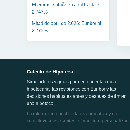
El euribor subiÃ³ en abril hasta el
2,747%
Mitad de abril de 2.026: Euribor al
2,773%
Calculo de Hipoteca
Simuladores y guias para entender la cuota
hipotecaria, las revisiones con Euribor y las
decisiones habituales antes y despues de firmar
una hipoteca.
La informacion publicada es orientativa y no
constituye asesoramiento financiero personalizad