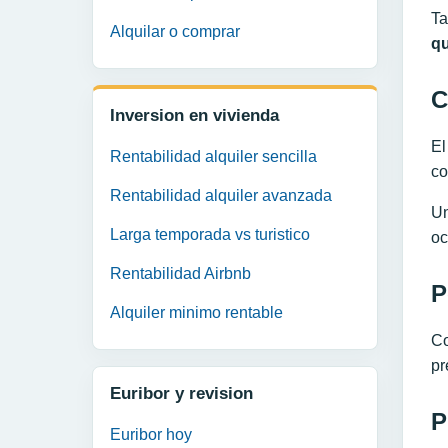
Ta
Alquilar o comprar
qu
C
Inversion en vivienda
El
Rentabilidad alquiler sencilla
co
Rentabilidad alquiler avanzada
Un
Larga temporada vs turistico
oc
Rentabilidad Airbnb
P
Alquiler minimo rentable
Co
pr
Euribor y revision
P
Euribor hoy