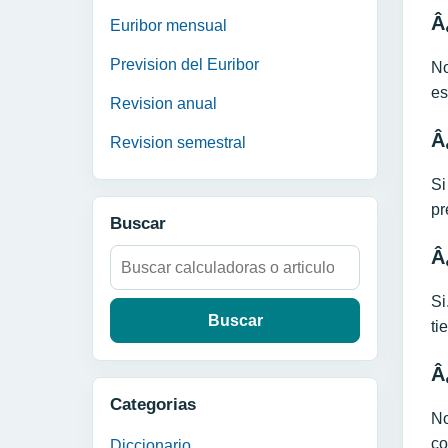
Â
Euribor mensual
Prevision del Euribor
No
es
Revision anual
Â
Revision semestral
Si
pr
Buscar
Â
Buscar:
Si
ti
Â
Categorias
No
co
Diccionario