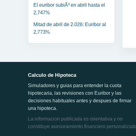
El euribor subiÃ³ en abril hasta el
2,747%
Mitad de abril de 2.026: Euribor al
2,773%
Calculo de Hipoteca
Simuladores y guias para entender la cuota
hipotecaria, las revisiones con Euribor y las
decisiones habituales antes y despues de firmar
una hipoteca.
La informacion publicada es orientativa y no
constituye asesoramiento financiero personalizad