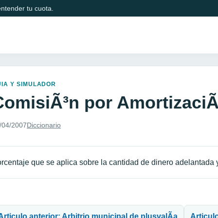
ntender tu cuota.
IA Y SIMULADOR
ComisiÃ³n por AmortizaciÃ
/04/2007
Diccionario
rcentaje que se aplica sobre la cantidad de dinero adelantada 
avegación de entradas
Articulo anterior: Arbitrio municipal de plusvalÃ­a
Articul