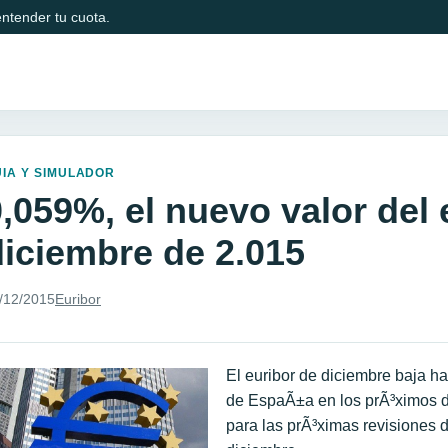
ntender tu cuota.
IA Y SIMULADOR
0,059%, el nuevo valor del 
diciembre de 2.015
/12/2015
Euribor
El euribor de diciembre baja h
de EspaÃ±a en los prÃ³ximos d
para las prÃ³ximas revisiones 