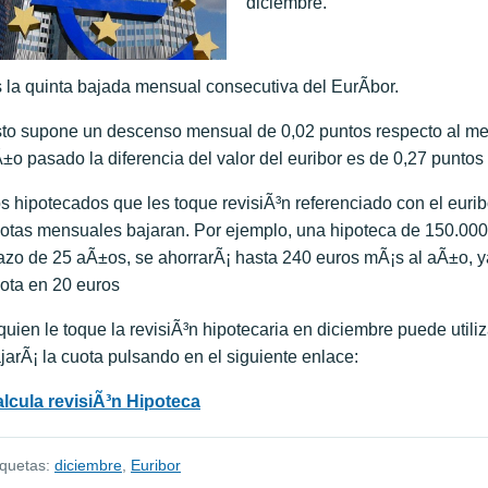
diciembre.
 la quinta bajada mensual consecutiva del EurÃ­bor.
to supone un descenso mensual de 0,02 puntos respecto al m
±o pasado la diferencia del valor del euribor es de 0,27 punto
s hipotecados que les toque revisiÃ³n referenciado con el eur
otas mensuales bajaran. Por ejemplo, una hipoteca de 150.000 
azo de 25 aÃ±os, se ahorrarÃ¡ hasta 240 euros mÃ¡s al aÃ±o, 
ota en 20 euros
quien le toque la revisiÃ³n hipotecaria en diciembre puede utili
jarÃ¡ la cuota pulsando en el siguiente enlace:
lcula revisiÃ³n Hipoteca
iquetas:
diciembre
,
Euribor