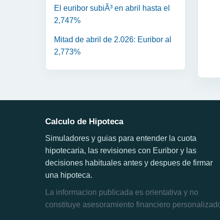
El euribor subiÃ³ en abril hasta el
2,747%
Mitad de abril de 2.026: Euribor al
2,773%
Calculo de Hipoteca
Simuladores y guias para entender la cuota
hipotecaria, las revisiones con Euribor y las
decisiones habituales antes y despues de firmar
una hipoteca.
La informacion publicada es orientativa y no
constituye asesoramiento financiero personalizad