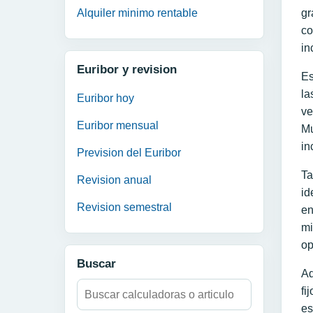
Alquiler minimo rentable
gr
co
in
Euribor y revision
Es
la
Euribor hoy
ve
Euribor mensual
Mu
in
Prevision del Euribor
Ta
Revision anual
id
Revision semestral
en
mi
op
Buscar
Ad
Buscar:
fi
es