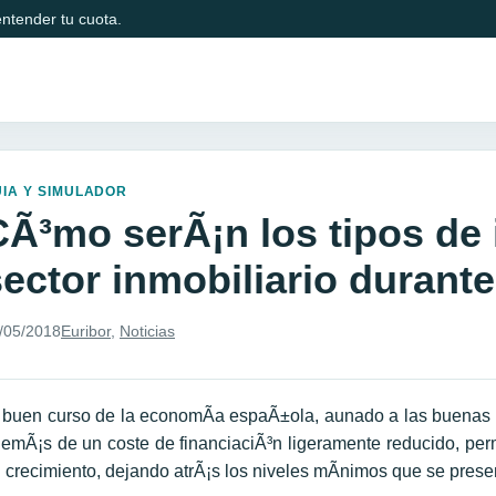
ntender tu cuota.
IA Y SIMULADOR
CÃ³mo serÃ¡n los tipos de 
sector inmobiliario durante
/05/2018
Euribor
,
Noticias
 buen curso de la economÃ­a espaÃ±ola, aunado a las buenas e
emÃ¡s de un coste de financiaciÃ³n ligeramente reducido, perm
 crecimiento, dejando atrÃ¡s los niveles mÃ­nimos que se presen