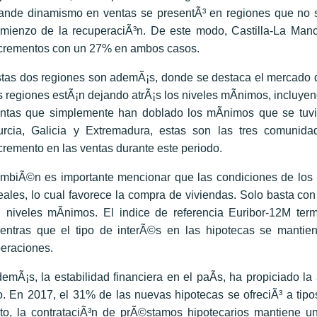
ande dinamismo en ventas se presentÃ³ en regiones que no se
mienzo de la recuperaciÃ³n. De este modo, Castilla-La Man
crementos con un 27% en ambos casos.
tas dos regiones son ademÃ¡s, donde se destaca el mercado d
s regiones estÃ¡n dejando atrÃ¡s los niveles mÃ­nimos, incluyen
ntas que simplemente han doblado los mÃ­nimos que se tuv
rcia, Galicia y Extremadura, estas son las tres comuni
cremento en las ventas durante este periodo.
mbiÃ©n es importante mencionar que las condiciones de los
eales, lo cual favorece la compra de viviendas. Solo basta co
 niveles mÃ­nimos. El indice de referencia Euribor-12M te
entras que el tipo de interÃ©s en las hipotecas se mantie
eraciones.
emÃ¡s, la estabilidad financiera en el paÃ­s, ha propiciado l
jo. En 2017, el 31% de las nuevas hipotecas se ofreciÃ³ a ti
to, la contrataciÃ³n de prÃ©stamos hipotecarios mantiene u