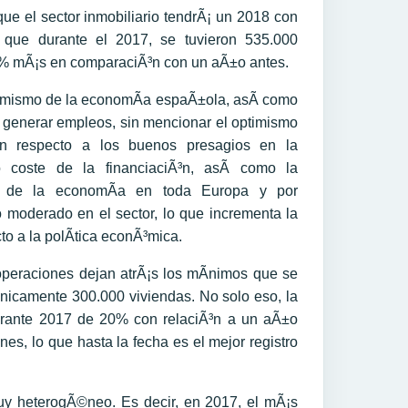
que el sector inmobiliario tendrÃ¡ un 2018 con
 que durante el 2017, se tuvieron 535.000
6.3% mÃ¡s en comparaciÃ³n con un aÃ±o antes.
amismo de la economÃ­a espaÃ±ola, asÃ­ como
 generar empleos, sin mencionar el optimismo
n respecto a los buenos presagios en la
o coste de la financiaciÃ³n, asÃ­ como la
va de la economÃ­a en toda Europa y por
o moderado en el sector, lo que incrementa la
to a la polÃ­tica econÃ³mica.
 operaciones dejan atrÃ¡s los mÃ­nimos que se
nicamente 300.000 viviendas. No solo eso, la
urante 2017 de 20% con relaciÃ³n a un aÃ±o
es, lo que hasta la fecha es el mejor registro
uy heterogÃ©neo. Es decir, en 2017, el mÃ¡s