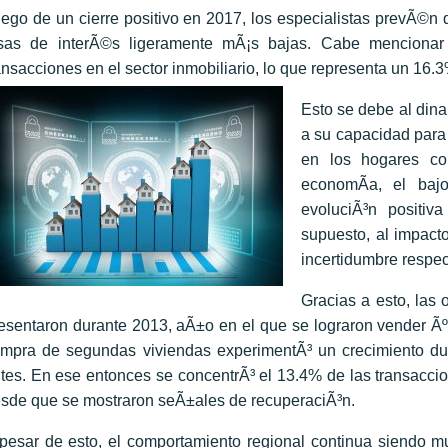
ego de un cierre positivo en 2017, los especialistas prevÃ©n 
sas de interÃ©s ligeramente mÃ¡s bajas. Cabe mencionar
ansacciones en el sector inmobiliario, lo que representa un 1
Esto se debe al din
a su capacidad para
en los hogares co
economÃ­a, el baj
evoluciÃ³n positi
supuesto, al impact
incertidumbre respec
Gracias a esto, las
esentaron durante 2013, aÃ±o en el que se lograron vender Ãº
mpra de segundas viviendas experimentÃ³ un crecimiento d
tes. En ese entonces se concentrÃ³ el 13.4% de las transaccion
sde que se mostraron seÃ±ales de recuperaciÃ³n.
pesar de esto, el comportamiento regional continua siendo m