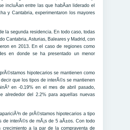
 incluÃ­an entre las que habÃ­an liderado el
cha y Cantabria, experimentaron los mayores
e la segunda residencia. En todo caso, todas
do Cantabria, Asturias, Baleares y Madrid, con
ieron en 2013. En el caso de regiones como
dades en donde se ha presentado un menor
 prÃ©stamos hipotecarios se mantienen como
n decir que los tipos de interÃ©s se mantienen
rminÃ³ en -0.19% en el mes de abril pasado,
ne alrededor del 2.2% para aquellas nuevas
a apariciÃ³n de prÃ©stamos hipotecarios a tipo
pos de interÃ©s de mÃ¡s de 5 aÃ±os. Con todo
n crecimiento a la par de la compraventa de