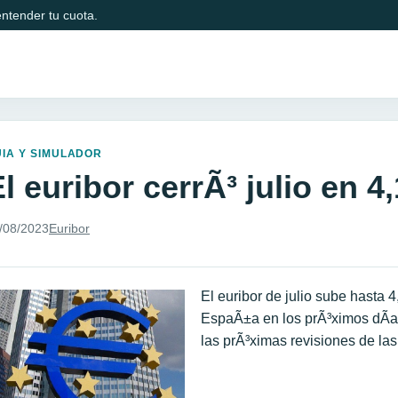
ntender tu cuota.
IA Y SIMULADOR
l euribor cerrÃ³ julio en 
/08/2023
Euribor
El euribor de julio sube hasta 
EspaÃ±a en los prÃ³ximos dÃ­a
las prÃ³ximas revisiones de las