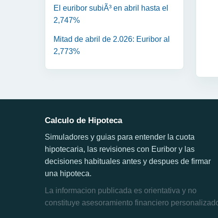
El euribor subiÃ³ en abril hasta el
2,747%
Mitad de abril de 2.026: Euribor al
2,773%
Calculo de Hipoteca
Simuladores y guias para entender la cuota
hipotecaria, las revisiones con Euribor y las
decisiones habituales antes y despues de firmar
una hipoteca.
La informacion publicada es orientativa y no
constituye asesoramiento financiero personalizad