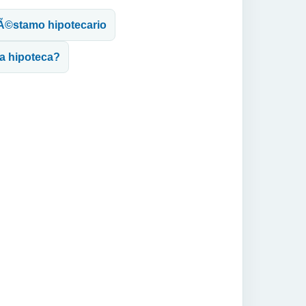
prÃ©stamo hipotecario
la hipoteca?