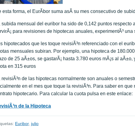
 esta forma, el EurÃ­bor suma asÃ­ su mes consecutivo de subi
 subida mensual del euribor ha sido de 0,142 puntos respecto a 
rvirÃ¡ para revisiones de hipotecas anuales, experimentÃ³ una 
s hipotecados que les toque revisiÃ³n referenciado con el eur
otas mensuales subiran. Por ejemplo, una hipoteca de 180.000 
azo de 25 aÃ±os, se gastarÃ¡ hasta 3.780 euros mÃ¡s al aÃ±o,
ota en 315 euros
 revisiÃ³n de las hipotecas normalmente son anuales o semestr
icialmente en el mes que toque la revisiÃ³n. Para saber en que 
ntrato hipotecario. Para calcular la cuota pulsa en este enlace:
visiÃ³n de la Hipoteca
iquetas:
Euribor
,
julio