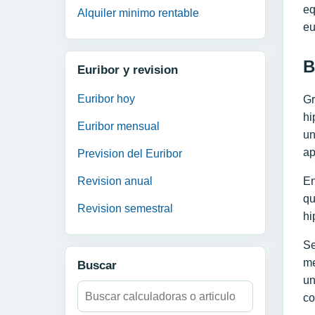
eq
Alquiler minimo rentable
eu
B
Euribor y revision
Euribor hoy
Gr
hi
Euribor mensual
un
ap
Prevision del Euribor
En
Revision anual
qu
Revision semestral
hi
Se
me
Buscar
un
Buscar:
co