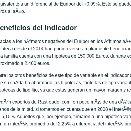
uivalente a un diferencial de Euribor del +0,99%. Esto se pued
ros al aÃ±o.
eneficios del indicador
acias a los nÃºmeros negativos del Euribor en los Ãºltimos aÃ±
poteca desde el 2014 han podido verse ampliamente beneficiad
a familia cuenta con una hipoteca de 150.000 Euros, durante e
roximado a 2.400 euros.
tre los otros beneficios de este tipo de variable en el indicad
e su caÃ­da ha abaratado las hipotecas, tanto las de tipo varia
potecas de tipo fijo, ya que estas generan un mayor margen y re
gÃºn expertos de Rastreador.com, en poco mÃ¡s de una dÃ©cada
nos de la mitad, si tomamos en cuenta que en 2008 el interÃ©
 5,10%. Aquellos que, por ejemplo, firmaron a una hipoteca var
n un interÃ©s promedio del 2,25% a diferencia del interÃ©s pr