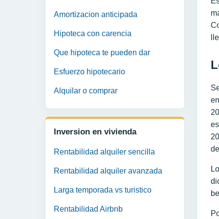
Es
ma
Amortizacion anticipada
Co
Hipoteca con carencia
ll
Que hipoteca te pueden dar
L
Esfuerzo hipotecario
Se
Alquilar o comprar
en
20
es
Inversion en vivienda
20
de
Rentabilidad alquiler sencilla
Lo
Rentabilidad alquiler avanzada
di
Larga temporada vs turistico
be
Rentabilidad Airbnb
Po