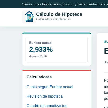
Simuladores hipotecarios, Euribor y herramientas para e
Cálculo de Hipoteca
Calculadoras hipotecarias
GU
Euribor actual
2,933%
Agosto 2026
05
Calculadoras
Po
me
Cuota segun Euribor actual
to
Revision de hipoteca
pe
Cuadro de amortizacion