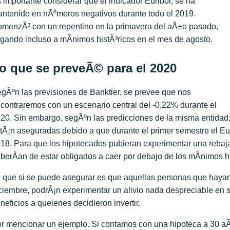
 importante considerar que el indicador Euribor, se ha
ntenido en nÃºmeros negativos durante todo el 2019.
menzÃ³ con un repentino en la primavera del aÃ±o pasado,
egando incluso a mÃ­nimos histÃ³ricos en el mes de agosto.
o que se preveÃ© para el 2020
gÃºn las previsiones de Banktier, se prevee que nos
contraremos con un escenario central del -0,22% durante el
20. Sin embargo, segÃºn las predicciones de la misma entidad, 
tÃ¡n aseguradas debido a que durante el primer semestre el Euri
18. Para que los hipotecados pubieran experimentar una rebaja
berÃ­an de estar obligados a caer por debajo de los mÃ­nimos h
 que si se puede asegurar es que aquellas personas que hayan 
ciembre, podrÃ¡n experimentar un alivio nada despreciable en s
neficios a queienes decidieron invertir.
r mencionar un ejemplo. Si contamos con una hipoteca a 30 a