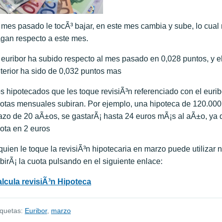
 mes pasado le tocÃ³ bajar, en este mes cambia y sube, lo cual 
gan respecto a este mes.
 euribor ha subido respecto al mes pasado en 0,028 puntos, y 
terior ha sido de 0,032 puntos mas
s hipotecados que les toque revisiÃ³n referenciado con el eur
otas mensuales subiran. Por ejemplo, una hipoteca de 120.000 
azo de 20 aÃ±os, se gastarÃ¡ hasta 24 euros mÃ¡s al aÃ±o, ya
ota en 2 euros
quien le toque la revisiÃ³n hipotecaria en marzo puede utilizar 
birÃ¡ la cuota pulsando en el siguiente enlace:
lcula revisiÃ³n Hipoteca
iquetas:
Euribor
,
marzo