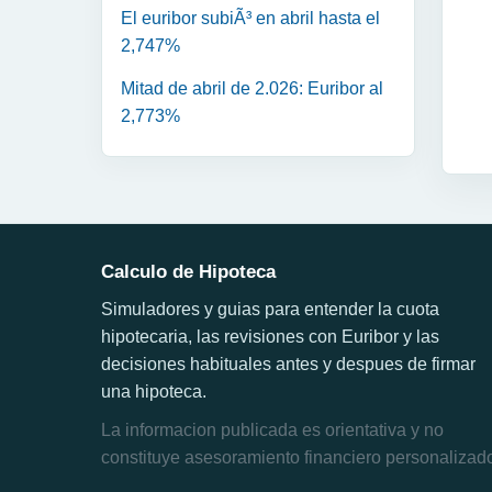
El euribor subiÃ³ en abril hasta el
2,747%
Mitad de abril de 2.026: Euribor al
2,773%
Calculo de Hipoteca
Simuladores y guias para entender la cuota
hipotecaria, las revisiones con Euribor y las
decisiones habituales antes y despues de firmar
una hipoteca.
La informacion publicada es orientativa y no
constituye asesoramiento financiero personalizad