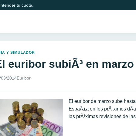
ntender tu cuota.
IA Y SIMULADOR
El euribor subiÃ³ en marzo
/03/2014
Euribor
El euribor de marzo sube hasta
EspaÃ±a en los prÃ³ximos dÃ­as
las prÃ³ximas revisiones de la