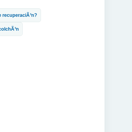
de recuperaciÃ³n?
 colchÃ³n