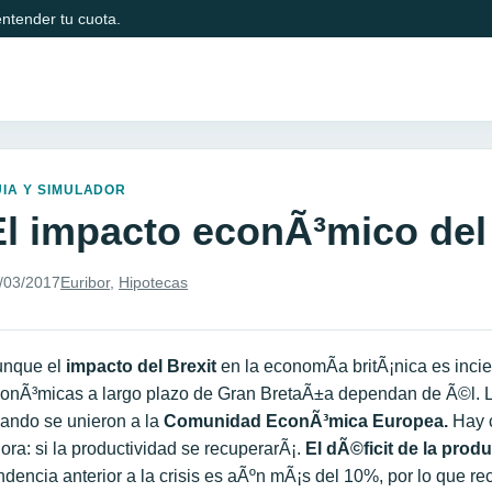
ntender tu cuota.
IA Y SIMULADOR
El impacto econÃ³mico del 
/03/2017
Euribor
,
Hipotecas
unque el
impacto del Brexit
en la economÃ­a britÃ¡nica es inci
onÃ³micas a largo plazo de Gran BretaÃ±a dependan de Ã©l.
ando se unieron a la
Comunidad EconÃ³mica Europea.
Hay c
ora: si la productividad se recuperarÃ¡.
El dÃ©ficit de la produ
ndencia anterior a la crisis es aÃºn mÃ¡s del 10%, por lo que r