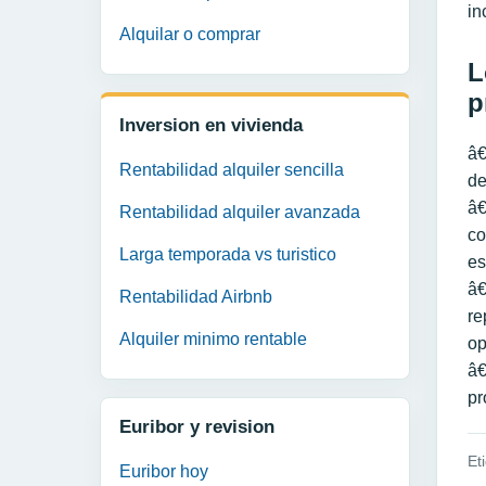
in
Alquilar o comprar
L
p
Inversion en vivienda
â€
Rentabilidad alquiler sencilla
de
â€
Rentabilidad alquiler avanzada
co
Larga temporada vs turistico
es
â€
Rentabilidad Airbnb
re
Alquiler minimo rentable
op
â€
pr
Euribor y revision
Et
Euribor hoy