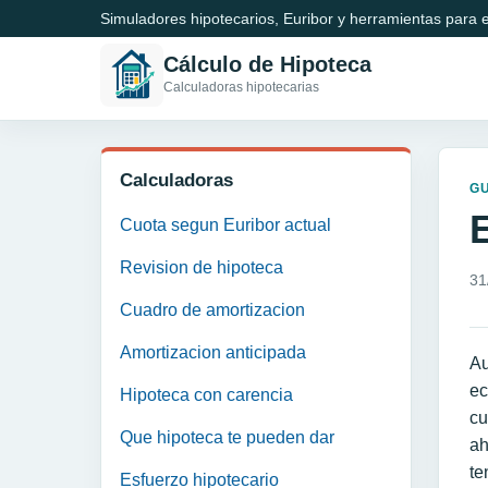
Simuladores hipotecarios, Euribor y herramientas para e
Cálculo de Hipoteca
Calculadoras hipotecarias
Calculadoras
GU
Cuota segun Euribor actual
Revision de hipoteca
31
Cuadro de amortizacion
Amortizacion anticipada
A
ec
Hipoteca con carencia
cu
Que hipoteca te pueden dar
ah
te
Esfuerzo hipotecario