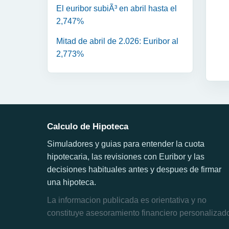
El euribor subiÃ³ en abril hasta el
2,747%
Mitad de abril de 2.026: Euribor al
2,773%
Calculo de Hipoteca
Simuladores y guias para entender la cuota
hipotecaria, las revisiones con Euribor y las
decisiones habituales antes y despues de firmar
una hipoteca.
La informacion publicada es orientativa y no
constituye asesoramiento financiero personalizad