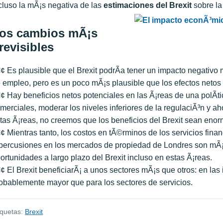
cluso la mÃ¡s negativa de las
estimaciones del Brexit
sobre la
os cambios mÃ¡s
revisibles
¢ Es plausible que el Brexit podrÃ­a tener un impacto negativo 
 empleo, pero es un poco mÃ¡s plausible que los efectos neto
¢ Hay beneficios netos potenciales en las Ã¡reas de una polÃ­tic
merciales, moderar los niveles inferiores de la regulaciÃ³n y a
tas Ã¡reas, no creemos que los beneficios del Brexit sean enor
¢ Mientras tanto, los costos en tÃ©rminos de los servicios financ
percusiones en los mercados de propiedad de Londres son mÃ¡s
ortunidades a largo plazo del Brexit incluso en estas Ã¡reas.
¢ El Brexit beneficiarÃ¡ a unos sectores mÃ¡s que otros: en las 
obablemente mayor que para los sectores de servicios.
iquetas:
Brexit