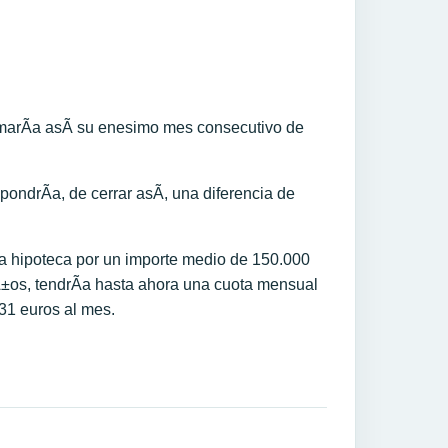
sumarÃ­a asÃ­ su enesimo mes consecutivo de
ondrÃ­a, de cerrar asÃ­, una diferencia de
 hipoteca por un importe medio de 150.000
Ã±os, tendrÃ­a hasta ahora una cuota mensual
 31 euros al mes.