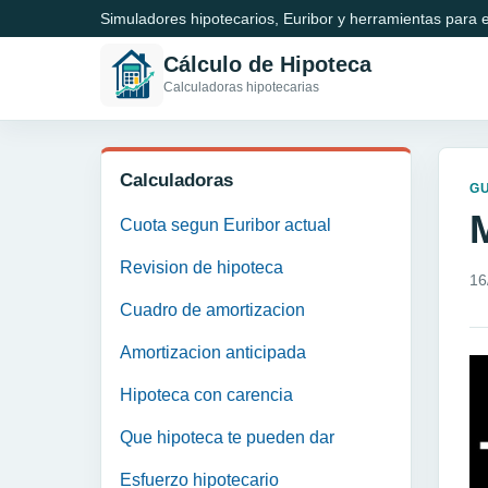
Simuladores hipotecarios, Euribor y herramientas para e
Cálculo de Hipoteca
Calculadoras hipotecarias
Calculadoras
GU
M
Cuota segun Euribor actual
Revision de hipoteca
16
Cuadro de amortizacion
Amortizacion anticipada
Hipoteca con carencia
Que hipoteca te pueden dar
Esfuerzo hipotecario