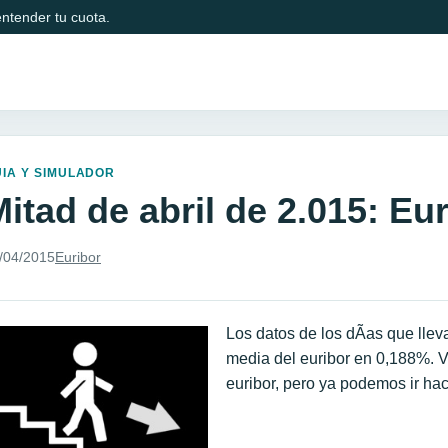
ntender tu cuota.
IA Y SIMULADOR
itad de abril de 2.015: Eu
/04/2015
Euribor
Los datos de los dÃ­as que lle
media del euribor en 0,188%. Ve
euribor, pero ya podemos ir ha