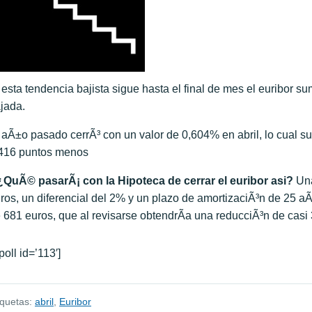
 esta tendencia bajista sigue hasta el final de mes el euribor 
jada.
 aÃ±o pasado cerrÃ³ con un valor de 0,604% en abril, lo cual sup
416 puntos menos
QuÃ© pasarÃ¡ con la Hipoteca de cerrar el euribor asi?
Una
ros, un diferencial del 2% y un plazo de amortizaciÃ³n de 25 a
 681 euros, que al revisarse obtendrÃ­a una reducciÃ³n de casi
[poll id=’113′]
iquetas:
abril
,
Euribor