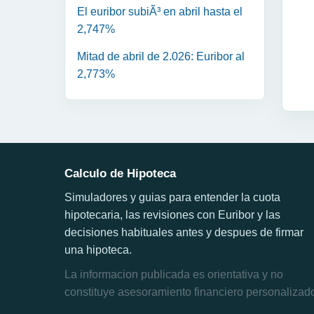
El euribor subiÃ³ en abril hasta el
2,747%
Mitad de abril de 2.026: Euribor al
2,773%
Calculo de Hipoteca
Simuladores y guias para entender la cuota
hipotecaria, las revisiones con Euribor y las
decisiones habituales antes y despues de firmar
una hipoteca.
La informacion publicada es orientativa y no
constituye asesoramiento financiero personalizad