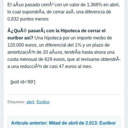
El aÃ±o pasado cerrÃ³ con un valor de 1,368% en abril,
lo cual supondrÃ­a, de cerrar asÃ­, una diferencia de
0,832 puntos menos
Â¿QuÃ© pasarÃ¡ con la Hipoteca de cerrar el
euribor asi?
Una hipoteca por un importe medio de
120.000 euros, un diferencial del 1% y un plazo de
amortizaciÃ³n de 20 aÃ±os, tendrÃ­a hasta ahora una
cuota mensual de 629 euros, que al revisarse obtendrÃ­
a una reducciÃ³n de casi 47 euros al mes.
[poll id=’89’]
Etiquetas:
abril
,
Euribor
Navegación de entradas
Articulo anterior: Mitad de abril de 2.013: Euribor