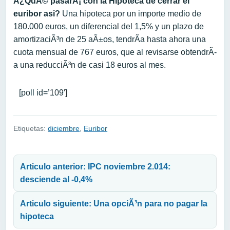
Â¿QuÃ© pasarÃ¡ con la Hipoteca de cerrar el
euribor asi?
Una hipoteca por un importe medio de
180.000 euros, un diferencial del 1,5% y un plazo de
amortizaciÃ³n de 25 aÃ±os, tendrÃ­a hasta ahora una
cuota mensual de 767 euros, que al revisarse obtendrÃ­
a una reducciÃ³n de casi 18 euros al mes.
[poll id=’109′]
Etiquetas:
diciembre
,
Euribor
Navegación de entradas
Articulo anterior: IPC noviembre 2.014:
desciende al -0,4%
Articulo siguiente: Una opciÃ³n para no pagar la
hipoteca