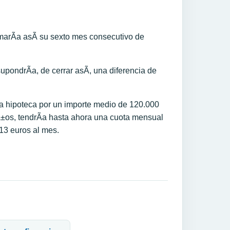
umarÃ­a asÃ­ su sexto mes consecutivo de
pondrÃ­a, de cerrar asÃ­, una diferencia de
 hipoteca por un importe medio de 120.000
Ã±os, tendrÃ­a hasta ahora una cuota mensual
 13 euros al mes.