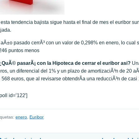
 esta tendencia bajista sigue hasta el final de mes el euribor s
jada.
 aÃ±o pasado cerrÃ³ con un valor de 0,298% en enero, lo cual su
246 puntos menos
QuÃ© pasarÃ¡ con la Hipoteca de cerrar el euribor asi?
Una
ros, un diferencial del 1% y un plazo de amortizaciÃ³n de 20 a
 568 euros, que al revisarse obtendrÃ­a una reducciÃ³n de casi
[poll id=’122′]
iquetas:
enero
,
Euribor
avegación de entradas