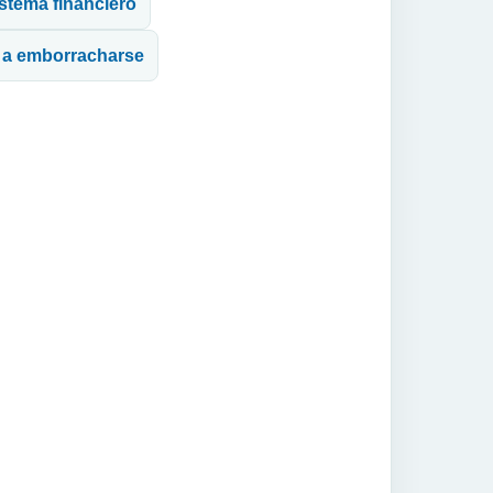
istema financiero
n a emborracharse