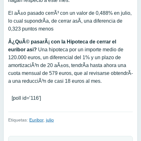
hagan respecto a este mes.
El aÃ±o pasado cerrÃ³ con un valor de 0,488% en julio,
lo cual supondrÃ­a, de cerrar asÃ­, una diferencia de
0,323 puntos menos
Â¿QuÃ© pasarÃ¡ con la Hipoteca de cerrar el
euribor asi?
Una hipoteca por un importe medio de
120.000 euros, un diferencial del 1% y un plazo de
amortizaciÃ³n de 20 aÃ±os, tendrÃ­a hasta ahora una
cuota mensual de 579 euros, que al revisarse obtendrÃ­
a una reducciÃ³n de casi 18 euros al mes.
[poll id=’116′]
Etiquetas:
Euribor
,
julio
Navegación de entradas