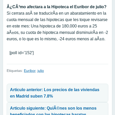
Â¿CÃ³mo afectara a la Hipoteca el Euribor de julio?
Si cerrara asÃ­ se traducirÃ­a en un abaratamiento en la
cuota mensual de las hipotecas que les toque revisarse
en este mes: Una hipoteca de 180.000 euros a 25
aÃ±os, su cuota de hipoteca mensual disminuirÃ­a en -2
euros, o lo que es lo mismo, -24 euros menos al aÃ±o.
[poll id=’152′]
Etiquetas:
Euribor
,
julio
Navegación de entradas
Articulo anterior: Los precios de las viviendas
en Madrid suben 7.8%
Articulo siguiente: QuiÃ©nes son los menos
beneficiados con las hipotecas baratas