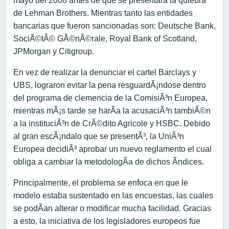
mayo del 2008 antes de que se presentara la quiebra
de Lehman Brothers. Mientras tanto las entidades
bancarias que fueron sancionadas son: Deutsche Bank,
SociÃ©tÃ© GÃ©nÃ©rale, Royal Bank of Scotland,
JPMorgan y Citigroup.
En vez de realizar la denunciar el cartel Barclays y
UBS, lograron evitar la pena resguardÃ¡ndose dentro
del programa de clemencia de la ComisiÃ³n Europea,
mientras mÃ¡s tarde se harÃ­a la acusaciÃ³n tambiÃ©n
a la instituciÃ³n de CrÃ©dito Agricole y HSBC. Debido
al gran escÃ¡ndalo que se presentÃ³, la UniÃ³n
Europea decidiÃ³ aprobar un nuevo reglamento el cual
obliga a cambiar la metodologÃ­a de dichos Ã­ndices.
Principalmente, el problema se enfoca en que le
modelo estaba sustentado en las encuestas, las cuales
se podÃ­an alterar o modificar mucha facilidad. Gracias
a esto, la iniciativa de los legisladores europeos fue