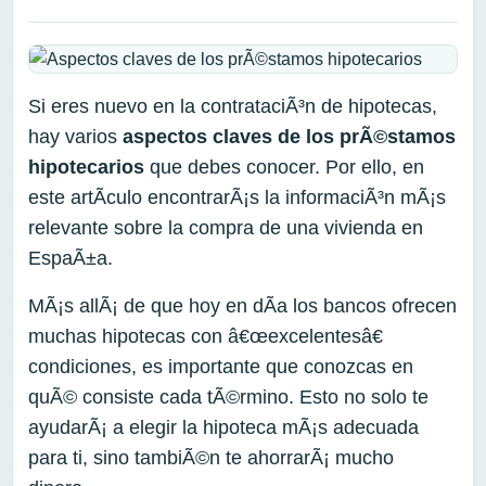
Si eres nuevo en la contrataciÃ³n de hipotecas,
hay varios
aspectos claves de los prÃ©stamos
hipotecarios
que debes conocer. Por ello, en
este artÃ­culo encontrarÃ¡s la informaciÃ³n mÃ¡s
relevante sobre la compra de una vivienda en
EspaÃ±a.
MÃ¡s allÃ¡ de que hoy en dÃ­a los bancos ofrecen
muchas hipotecas con â€œexcelentesâ€
condiciones, es importante que conozcas en
quÃ© consiste cada tÃ©rmino. Esto no solo te
ayudarÃ¡ a elegir la hipoteca mÃ¡s adecuada
para ti, sino tambiÃ©n te ahorrarÃ¡ mucho