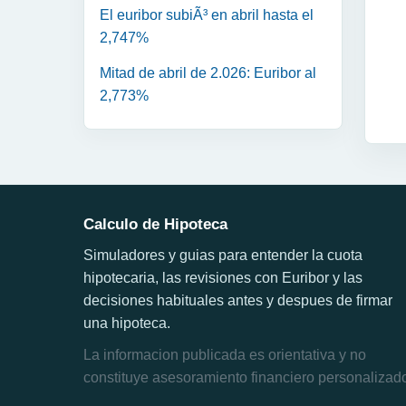
El euribor subiÃ³ en abril hasta el
2,747%
Mitad de abril de 2.026: Euribor al
2,773%
Calculo de Hipoteca
Simuladores y guias para entender la cuota
hipotecaria, las revisiones con Euribor y las
decisiones habituales antes y despues de firmar
una hipoteca.
La informacion publicada es orientativa y no
constituye asesoramiento financiero personalizad