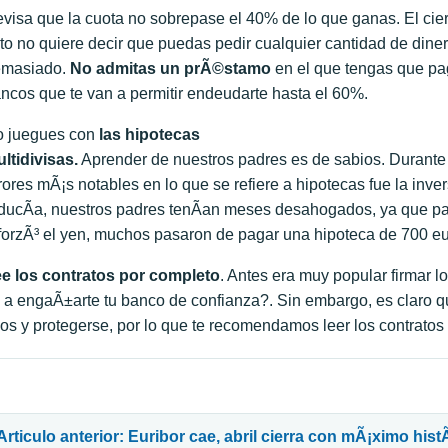
visa que la cuota no sobrepase el 40% de lo que ganas. El ciert
to no quiere decir que puedas pedir cualquier cantidad de dinero
emasiado.
No admitas un prÃ©stamo
en el que tengas que pa
ncos que te van a permitir endeudarte hasta el 60%.
 juegues con
las hipotecas
ltidivisas.
Aprender de nuestros padres es de sabios. Durante
rores mÃ¡s notables en lo que se refiere a hipotecas fue la in
ducÃ­a, nuestros padres tenÃ­an meses desahogados, ya que 
forzÃ³ el yen, muchos pasaron de pagar una hipoteca de 700 eu
e los contratos por completo
. Antes era muy popular firmar l
 a engaÃ±arte tu banco de confianza?. Sin embargo, es claro q
los y protegerse, por lo que te recomendamos leer los contratos
avegación de entradas
Articulo anterior: Euribor cae, abril cierra con mÃ¡ximo hist