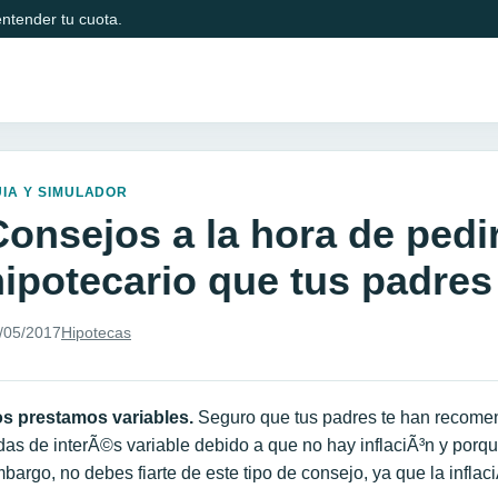
ntender tu cuota.
IA Y SIMULADOR
Consejos a la hora de pedi
hipotecario que tus padres
/05/2017
Hipotecas
s prestamos variables.
Seguro que tus padres te han recomen
das de interÃ©s variable debido a que no hay inflaciÃ³n y porque
bargo, no debes fiarte de este tipo de consejo, ya que la infla