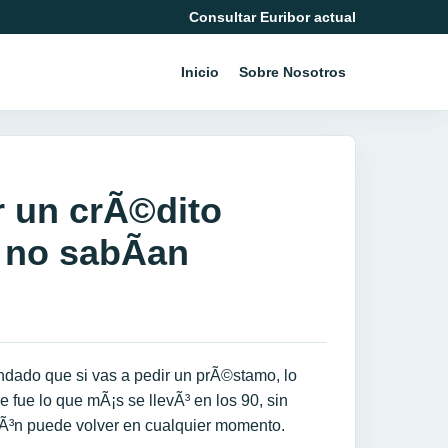
Consultar Euribor actual
Inicio
Sobre Nosotros
r un crÃ©dito
 no sabÃ­an
dado que si vas a pedir un prÃ©stamo, lo
 fue lo que mÃ¡s se llevÃ³ en los 90, sin
ciÃ³n puede volver en cualquier momento.