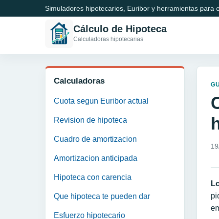
Simuladores hipotecarios, Euribor y herramientas para e
Cálculo de Hipoteca
Calculadoras hipotecarias
Calculadoras
GU
Cuota segun Euribor actual
Revision de hipoteca
Cuadro de amortizacion
19
Amortizacion anticipada
Hipoteca con carencia
Lo
pi
Que hipoteca te pueden dar
em
Esfuerzo hipotecario