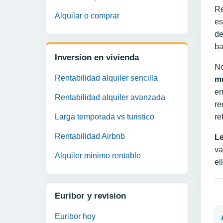
Re
Alquilar o comprar
es
d
ba
Inversion en vivienda
No
Rentabilidad alquiler sencilla
mu
er
Rentabilidad alquiler avanzada
re
Larga temporada vs turistico
re
Rentabilidad Airbnb
Le
va
Alquiler minimo rentable
el
Euribor y revision
N
Euribor hoy