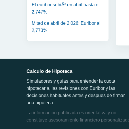
El euribor subiÃ³ en abril hasta el
2,747%
Mitad de abril de 2.026: Euribor al
2,773%
Calculo de Hipoteca
Simuladores y guias para entender la cuota
hipotecaria, las revisiones con Euribor y las
decisiones habituales antes y despues de firmar
una hipoteca.
La informacion publicada es orientativa y no
constituye asesoramiento financiero personalizad