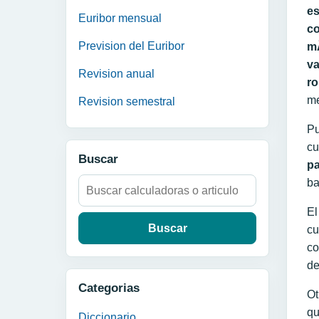
es
Euribor mensual
co
Prevision del Euribor
m
va
Revision anual
r
me
Revision semestral
Pu
cu
Buscar
p
ba
Buscar:
E
cu
co
de
Categorias
Ot
qu
Diccionario