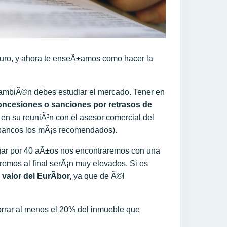
uro, y ahora te enseÃ±amos como hacer la
tambiÃ©n debes estudiar el mercado. Tener en
 concesiones o sanciones por retrasos de
en su reuniÃ³n con el asesor comercial del
s bancos los mÃ¡s recomendados).
ar por 40 aÃ±os nos encontraremos con una
remos al final serÃ¡n muy elevados. Si es
l
valor del EurÃ­bor,
ya que de Ã©l
horrar al menos el 20% del inmueble que