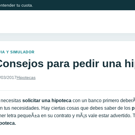
ntender tu cuota.
IA Y SIMULADOR
Consejos para pedir una h
/03/2017
Hipotecas
 necesitas
solicitar una hipoteca
con un banco primero deberÃ¡
n tus necesidades. Hay ciertas cosas que debes saber de los
p
ner letra pequeÃ±a en su contrato y mÃ¡s vale estar advertido.
poteca.