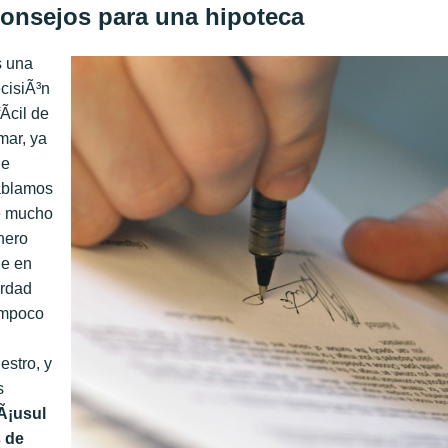
onsejos para una hipoteca
 una
cisiÃ³n
fÃ­cil de
mar, ya
ue
ablamos
e mucho
nero
e en
rdad
ampoco
estro, y
s
Ã¡usul
 de