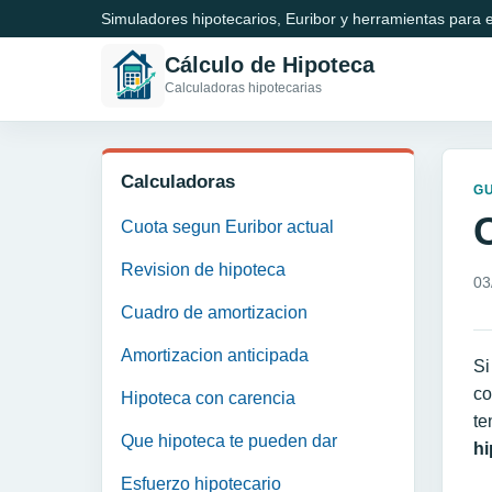
Simuladores hipotecarios, Euribor y herramientas para e
Cálculo de Hipoteca
Calculadoras hipotecarias
Calculadoras
GU
Cuota segun Euribor actual
Revision de hipoteca
03
Cuadro de amortizacion
Amortizacion anticipada
Si
co
Hipoteca con carencia
te
Que hipoteca te pueden dar
hi
Esfuerzo hipotecario