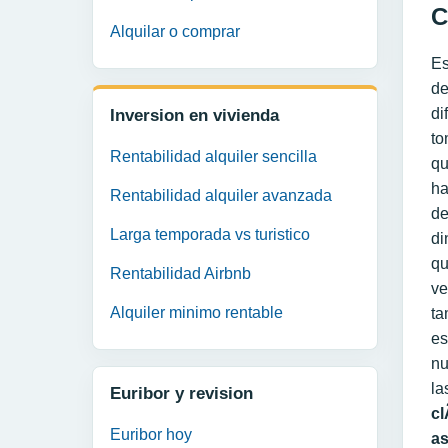
C
Alquilar o comprar
Es
de
di
Inversion en vivienda
to
Rentabilidad alquiler sencilla
q
h
Rentabilidad alquiler avanzada
d
Larga temporada vs turistico
di
qu
Rentabilidad Airbnb
ve
Alquiler minimo rentable
t
es
nu
la
Euribor y revision
cl
Euribor hoy
as