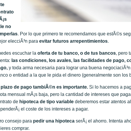
te
ntrato
Ã¡s
le no
omperlas
. Por lo que primero te recomendamos que estÃ©s seg
jor elecciÃ³n para
evitar futuros arrepentimientos
.
edes escuchar la
oferta de tu banco, o de tus bancos
, pero 
enta:
las condiciones, los avales, las facilidades de pago,
ago,
y toda arma necesaria para lograr una buena negociaciÃ³n 
nco o entidad a la que le pida el dinero (generalmente son lo
l
plazo de pago tambiÃ©n es importante.
Si lo hacemos a pag
ota mensual mÃ¡s baja, pero la cantidad de intereses que paga
ntrato de
hipoteca de tipo variable
deberemos estar atentos a
penderÃ¡ el coste de los intereses a pagar.
ro consejo para
pedir una hipoteca
serÃ¡ el ahorro. Intenta a
ieres comprar.