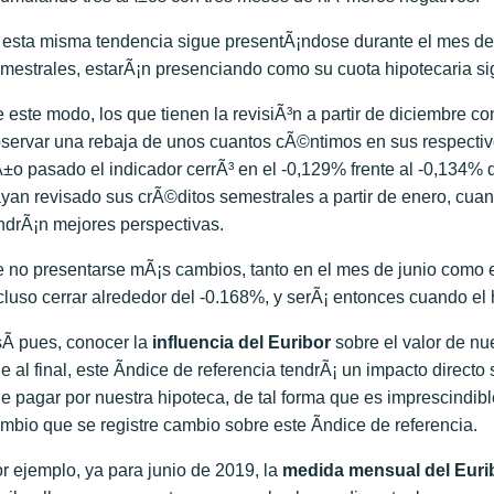
 esta misma tendencia sigue presentÃ¡ndose durante el mes de 
mestrales, estarÃ¡n presenciando como su cuota hipotecaria s
 este modo, los que tienen la revisiÃ³n a partir de diciembre 
servar una rebaja de unos cuantos cÃ©ntimos en sus respectiv
±o pasado el indicador cerrÃ³ en el -0,129% frente al -0,134% 
yan revisado sus crÃ©ditos semestrales a partir de enero, cuand
ndrÃ¡n mejores perspectivas.
 no presentarse mÃ¡s cambios, tanto en el mes de junio como en 
cluso cerrar alrededor del -0.168%, y serÃ¡ entonces cuando el
Ã­ pues, conocer la
influencia del Euribor
sobre el valor de nu
e al final, este Ã­ndice de referencia tendrÃ¡ un impacto direct
e pagar por nuestra hipoteca, de tal forma que es imprescindibl
mbio que se registre cambio sobre este Ã­ndice de referencia.
r ejemplo, ya para junio de 2019, la
medida mensual del Eurib