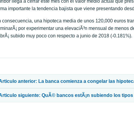
ribor llega a cerrar este mes con el valor medio actual que pr
rma importante la tendencia bajista que viene presentando desde
 consecuencia, una hipoteca media de unos 120,000 euros tram
rminarÃ¡ por experimentar una elevaciÃ³n mensual de menos de 
brÃ¡ subido muy poco con respecto a junio de 2018 (-0.181%).
avegación de entradas
Articulo anterior: La banca comienza a congelar las hipote
Articulo siguiente: QuÃ© bancos estÃ¡n subiendo los tipos f