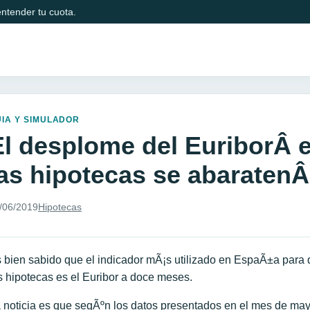
ntender tu cuota.
IA Y SIMULADOR
El desplome del EuriborÂ
las hipotecas se abaraten
/06/2019
Hipotecas
 bien sabido que el indicador mÃ¡s utilizado en EspaÃ±a para q
s hipotecas es el Euribor a doce meses.
 noticia es que segÃºn los datos presentados en el mes de mayo,