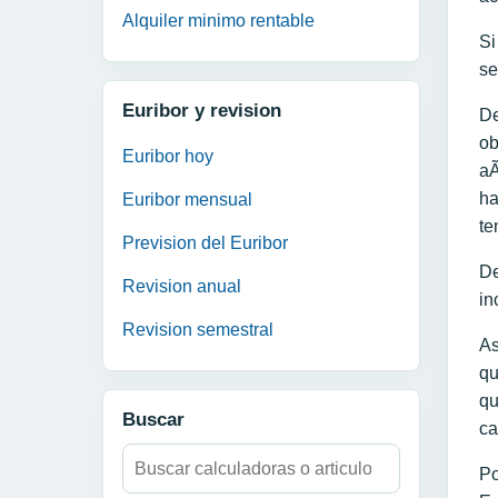
Alquiler minimo rentable
Si
se
Euribor y revision
De
ob
Euribor hoy
aÃ
ha
Euribor mensual
te
Prevision del Euribor
De
Revision anual
in
Revision semestral
As
qu
qu
Buscar
ca
Buscar:
Po