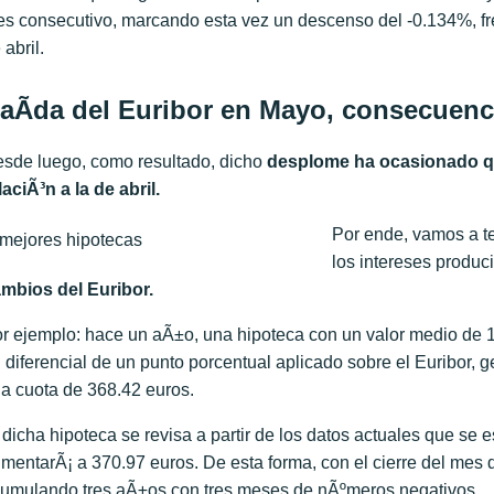
s consecutivo, marcando esta vez un descenso del -0.134%, fr
 abril.
aÃ­da del Euribor en Mayo, consecuenc
sde luego, como resultado, dicho
desplome ha ocasionado qu
laciÃ³n a la de abril.
Por ende, vamos a te
los intereses produc
mbios del Euribor.
r ejemplo: hace un aÃ±o, una hipoteca con un valor medio de 1
 diferencial de un punto porcentual aplicado sobre el Euribor,
a cuota de 368.42 euros.
 dicha hipoteca se revisa a partir de los datos actuales que se
mentarÃ¡ a 370.97 euros. De esta forma, con el cierre del mes d
umulando tres aÃ±os con tres meses de nÃºmeros negativos.