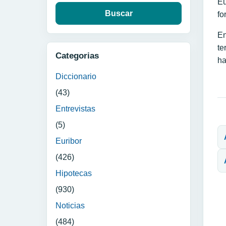
Eu
fo
En
te
Categorias
ha
Diccionario
(43)
Entrevistas
N
(5)
Euribor
(426)
Hipotecas
(930)
Noticias
(484)