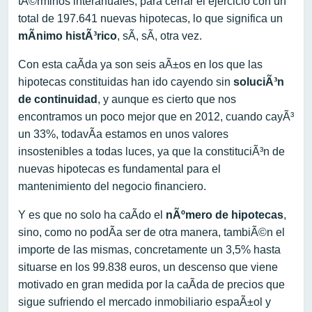
tÃ©rminos interanuales, para cerrar el ejercicio con un
total de 197.641 nuevas hipotecas, lo que significa un
mÃ­nimo histÃ³rico
, sÃ­, sÃ­, otra vez.
Con esta caÃ­da ya son seis aÃ±os en los que las
hipotecas constituidas han ido cayendo sin
soluciÃ³n
de continuidad
, y aunque es cierto que nos
encontramos un poco mejor que en 2012, cuando cayÃ³
un 33%, todavÃ­a estamos en unos valores
insostenibles a todas luces, ya que la constituciÃ³n de
nuevas hipotecas es fundamental para el
mantenimiento del negocio financiero.
Y es que no solo ha caÃ­do el
nÃºmero de hipotecas
,
sino, como no podÃ­a ser de otra manera, tambiÃ©n el
importe de las mismas, concretamente un 3,5% hasta
situarse en los 99.838 euros, un descenso que viene
motivado en gran medida por la caÃ­da de precios que
sigue sufriendo el mercado inmobiliario espaÃ±ol y