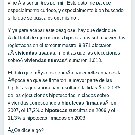
vine Â a ser un tres por mil. Este dato me parece
especialmente curioso, y especialmente bien buscado
si lo que se busca es optimismo…
Y ya para acabar este desglose, hay que decir que
Â del total de ejecuciones hipotecarias sobre viviendas
registradas en el tercer trimestre, 9.971 afectaron
aÂ
viviendas usadas
, mientras que las ejecuciones
sobreÂ
viviendas nuevas
Â sumaron 1.613.
El dato que mÃ¡s nos deberÃ­a hacer reflexionar es la
Ã©poca en que se firmaron la mayor parte de las
hipitecas que ahora han resultado fallidas:Â el 20,3%
de las ejecuciones hipotecarias iniciadas sobre
viviendas corresponde a
hipotecas firmadas
Â en
2007, el 17,2% a
hipotecas
suscritas en 2006 y el
11,3% a hipotecas firmadas en 2008.
Â¿Os dice algo?