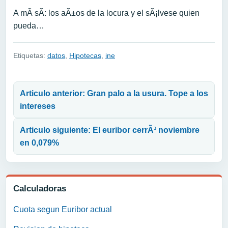
A mÃ­ sÃ­: los aÃ±os de la locura y el sÃ¡lvese quien
pueda…
Etiquetas:
datos
,
Hipotecas
,
ine
Navegación de entradas
Articulo anterior: Gran palo a la usura. Tope a los
intereses
Articulo siguiente: El euribor cerrÃ³ noviembre
en 0,079%
Calculadoras
Cuota segun Euribor actual