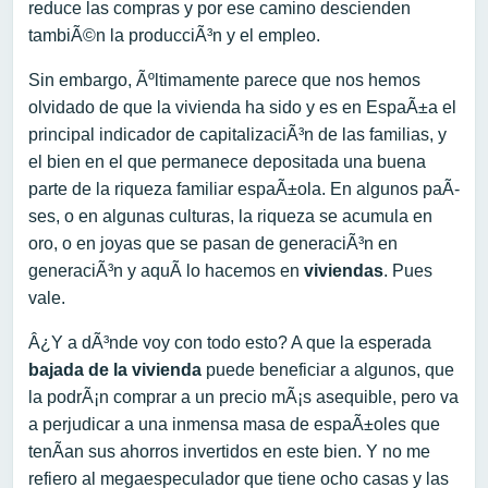
reduce las compras y por ese camino descienden
tambiÃ©n la producciÃ³n y el empleo.
Sin embargo, Ãºltimamente parece que nos hemos
olvidado de que la vivienda ha sido y es en EspaÃ±a el
principal indicador de capitalizaciÃ³n de las familias, y
el bien en el que permanece depositada una buena
parte de la riqueza familiar espaÃ±ola. En algunos paÃ­
ses, o en algunas culturas, la riqueza se acumula en
oro, o en joyas que se pasan de generaciÃ³n en
generaciÃ³n y aquÃ­ lo hacemos en
viviendas
. Pues
vale.
Â¿Y a dÃ³nde voy con todo esto? A que la esperada
bajada de la vivienda
puede beneficiar a algunos, que
la podrÃ¡n comprar a un precio mÃ¡s asequible, pero va
a perjudicar a una inmensa masa de espaÃ±oles que
tenÃ­an sus ahorros invertidos en este bien. Y no me
refiero al megaespeculador que tiene ocho casas y las