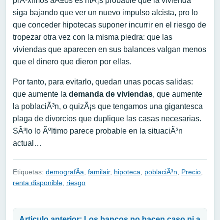
prÃ³ximos aÃ±os es mÃ¡s probable que la vivienda
siga bajando que ver un nuevo impulso alcista, pro lo
que conceder hipotecas suponer incurrir en el riesgo de
tropezar otra vez con la misma piedra: que las
viviendas que aparecen en sus balances valgan menos
que el dinero que dieron por ellas.
Por tanto, para evitarlo, quedan unas pocas salidas:
que aumente la
demanda de viviendas
, que aumente
la poblaciÃ³n, o quizÃ¡s que tengamos una gigantesca
plaga de divorcios que duplique las casas necesarias.
SÃ³lo lo Ãºltimo parece probable en la situaciÃ³n
actual…
Etiquetas:
demografÃ­a
,
familair
,
hipoteca
,
poblaciÃ³n
,
Precio
,
renta disponible
,
riesgo
Navegación de entradas
Articulo anterior: Los bancos no hacen caso ni a