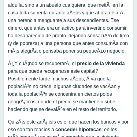
alquila, sino a un abuelo cualquiera, que metiÃ³ en la
casa toda su renta durante aÃ±os y que ahora dejarÃ¡
una herencia menguante a sus descendientes. Ese
dinero, que antes era un activo para invertir o consumir,
ha desaparecido de pronto, dejando sensaciÃ³n de timo
(y de pobreza) a una persona que antes consumÃ­a con
mÃ¡s alegrÃ­a o pensaba poner su pequeÃ±o negocio.
Â¿Y cuÃ¡ndo se recuperarÃ¡ el
precio de la vivienda
para que pueda recuperarse este capital?
Posiblemente tarde muchos aÃ±os, Â ya que la
poblaciÃ³n no crece, algunas ciudades se vacÃ­an y
toda la poblaciÃ³n se concentra en ciertos polos
geogrÃ¡ficos, donde el precio se mantiene o sube,
haciendo que se devalÃºe en el resto del territorio.
QuizÃ¡s este anÃ¡lisis es el que hacen los bancos y por
eso son tan reacios a
conceder hipotecas
: en los