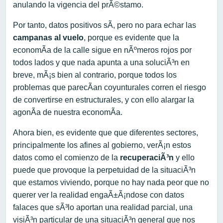
anulando la vigencia del prÃ©stamo.
Por tanto, datos positivos sÃ­, pero no para echar las
campanas al vuelo
, porque es evidente que la
economÃ­a de la calle sigue en nÃºmeros rojos por
todos lados y que nada apunta a una soluciÃ³n en
breve, mÃ¡s bien al contrario, porque todos los
problemas que parecÃ­an coyunturales corren el riesgo
de convertirse en estructurales, y con ello alargar la
agonÃ­a de nuestra economÃ­a.
Ahora bien, es evidente que que diferentes sectores,
principalmente los afines al gobierno, verÃ¡n estos
datos como el comienzo de la
recuperaciÃ³n
y ello
puede que provoque la perpetuidad de la situaciÃ³n
que estamos viviendo, porque no hay nada peor que no
querer ver la realidad engaÃ±Ã¡ndose con datos
falaces que sÃ³lo aportan una realidad parcial, una
visiÃ³n particular de una situaciÃ³n general que nos