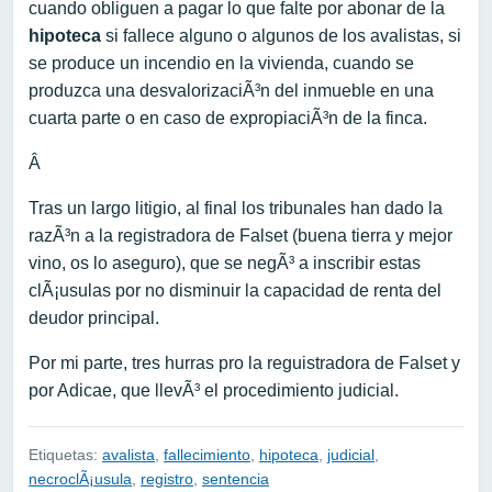
cuando obliguen a pagar lo que falte por abonar de la
hipoteca
si fallece alguno o algunos de los avalistas, si
se produce un incendio en la vivienda, cuando se
produzca una desvalorizaciÃ³n del inmueble en una
cuarta parte o en caso de expropiaciÃ³n de la finca.
Â
Tras un largo litigio, al final los tribunales han dado la
razÃ³n a la registradora de Falset (buena tierra y mejor
vino, os lo aseguro), que se negÃ³ a inscribir estas
clÃ¡usulas por no disminuir la capacidad de renta del
deudor principal.
Por mi parte, tres hurras pro la reguistradora de Falset y
por Adicae, que llevÃ³ el procedimiento judicial.
Etiquetas:
avalista
,
fallecimiento
,
hipoteca
,
judicial
,
necroclÃ¡usula
,
registro
,
sentencia