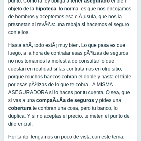
punto. Como la ley obliga a
tener asegurado
el bien
objeto de la
hipoteca
, lo normal es que nos encojamos
de hombros y aceptemos esa clÃ¡usula, que nos la
presnetan al revÃ©s: una rebaja si hacemos el seguro
con ellos.
Hasta ahÃ­, todo estÃ¡ muy bien. Lo que pasa es que
luego, a la hora de contratar esas pÃ³lizas de seguros
no nos tomamos la molestia de consultar lo que
cuestan en realidad si las contratamos en otro sitio,
porque muchos bancos cobran el doble y hasta el triple
por esas pÃ³lizas de lo que te cobra LA MISMA
ASEGURADORA si lo haces por tu cuenta. O sea, que
si vas a una
compaÃ±Ã­a de seguros
y pides una
cobertura
te conbran una cosa, pero tu banco, lo
duplica. Y si no aceptas el precio, te meten el punto de
diferencial.
Por tanto, tengamos un poco de vista con este tema: