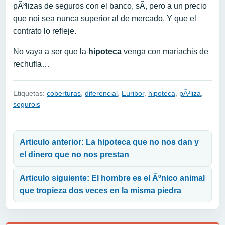
pÃ³lizas de seguros con el banco, sÃ­, pero a un precio
que noi sea nunca superior al de mercado. Y que el
contrato lo refleje.
No vaya a ser que la
hipoteca
venga con mariachis de
rechufla…
Etiquetas:
coberturas
,
diferencial
,
Euribor
,
hipoteca
,
pÃ³liza
,
segurois
Navegación de entradas
Articulo anterior: La hipoteca que no nos dan y
el dinero que no nos prestan
Articulo siguiente: El hombre es el Ãºnico animal
que tropieza dos veces en la misma piedra