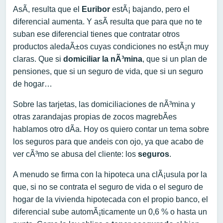
AsÃ­, resulta que el
Euribor
estÃ¡ bajando, pero el
diferencial aumenta. Y asÃ­ resulta que para que no te
suban ese diferencial tienes que contratar otros
productos aledaÃ±os cuyas condiciones no estÃ¡n muy
claras. Que si
domiciliar la nÃ³mina
, que si un plan de
pensiones, que si un seguro de vida, que si un seguro
de hogar…
Sobre las tarjetas, las domiciliaciones de nÃ³mina y
otras zarandajas propias de zocos magrebÃ­es
hablamos otro dÃ­a. Hoy os quiero contar un tema sobre
los seguros para que andeis con ojo, ya que acabo de
ver cÃ³mo se abusa del cliente: los
seguros
.
A menudo se firma con la hipoteca una clÃ¡usula por la
que, si no se contrata el seguro de vida o el seguro de
hogar de la vivienda hipotecada con el propio banco, el
diferencial sube automÃ¡ticamente un 0,6 % o hasta un