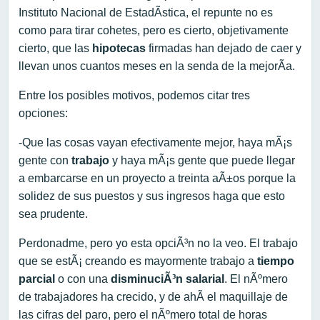
Instituto Nacional de EstadÃ­stica, el repunte no es
como para tirar cohetes, pero es cierto, objetivamente
cierto, que las
hipotecas
firmadas han dejado de caer y
llevan unos cuantos meses en la senda de la mejorÃ­a.
Entre los posibles motivos, podemos citar tres
opciones:
-Que las cosas vayan efectivamente mejor, haya mÃ¡s
gente con
trabajo
y haya mÃ¡s gente que puede llegar
a embarcarse en un proyecto a treinta aÃ±os porque la
solidez de sus puestos y sus ingresos haga que esto
sea prudente.
Perdonadme, pero yo esta opciÃ³n no la veo. El trabajo
que se estÃ¡ creando es mayormente trabajo a
tiempo
parcial
o con una
disminuciÃ³n salarial
. El nÃºmero
de trabajadores ha crecido, y de ahÃ­ el maquillaje de
las cifras del paro, pero el nÃºmero total de horas