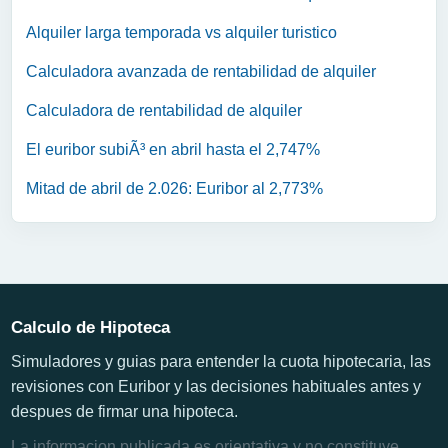
Alquiler larga temporada vs alquiler turistico
Calculadora avanzada de rentabilidad de alquiler
Calculadora de rentabilidad de alquiler
El euribor subiÃ³ en abril hasta el 2,747%
Mitad de abril de 2.026: Euribor al 2,773%
Calculo de Hipoteca
Simuladores y guias para entender la cuota hipotecaria, las
revisiones con Euribor y las decisiones habituales antes y
despues de firmar una hipoteca.
La informacion publicada es orientativa y no constituye