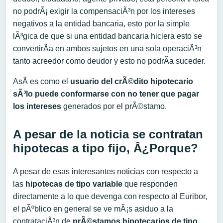
no podrÃ¡ exigir la compensaciÃ³n por los intereses
negativos a la entidad bancaria, esto por la simple
lÃ³gica de que si una entidad bancaria hiciera esto se
convertirÃ­a en ambos sujetos en una sola operaciÃ³n
tanto acreedor como deudor y esto no podrÃ­a suceder.
AsÃ­ es como el
usuario del crÃ©dito hipotecario
sÃ³lo puede conformarse con no tener que pagar
los intereses
generados por el prÃ©stamo.
A pesar de la noticia se contratan
hipotecas a tipo fijo, Â¿Porque?
A pesar de esas interesantes noticias con respecto a
las
hipotecas de tipo variable
que responden
directamente a lo que devenga con respecto al Euribor,
el pÃºblico en general se ve mÃ¡s asiduo a la
contrataciÃ³n de
prÃ©stamos hipotecarios de tipo