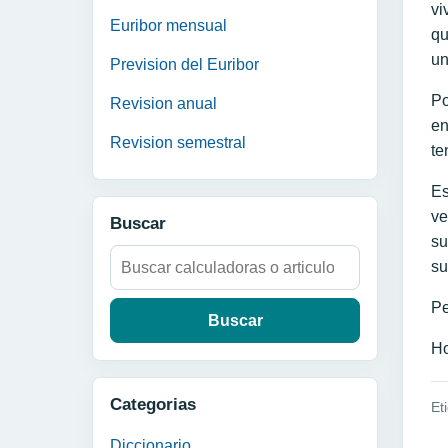
vi
Euribor mensual
qu
un
Prevision del Euribor
Po
Revision anual
en
Revision semestral
te
Es
ve
Buscar
su
Buscar:
su
Pe
Ho
Categorias
Et
Diccionario