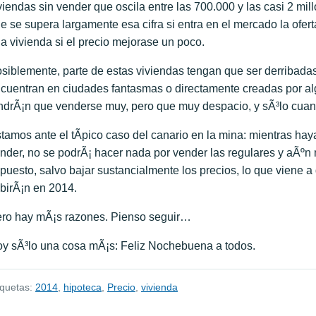
viendas sin vender que oscila entre las 700.000 y las casi 2 m
e se supera largamente esa cifra si entra en el mercado la ofert
a vivienda si el precio mejorase un poco.
siblemente, parte de estas viviendas tengan que ser derribad
cuentran en ciudades fantasmas o directamente creadas por algÃ
ndrÃ¡n que venderse muy, pero que muy despacio, y sÃ³lo cuand
tamos ante el tÃ­pico caso del canario en la mina: mientras h
nder, no se podrÃ¡ hacer nada por vender las regulares y aÃºn
puesto, salvo bajar sustancialmente los precios, lo que viene a
birÃ¡n en 2014.
ro hay mÃ¡s razones. Pienso seguir…
y sÃ³lo una cosa mÃ¡s: Feliz Nochebuena a todos.
iquetas:
2014
,
hipoteca
,
Precio
,
vivienda