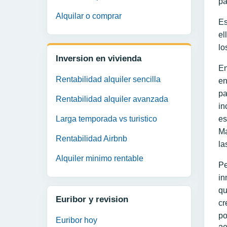
pa
Alquilar o comprar
Es
el
lo
Inversion en vivienda
En
Rentabilidad alquiler sencilla
en
pa
Rentabilidad alquiler avanzada
in
Larga temporada vs turistico
es
Ma
Rentabilidad Airbnb
la
Alquiler minimo rentable
Pe
in
qu
Euribor y revision
cr
po
Euribor hoy