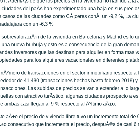
07. AdemÃ¡s de que los precios en la vivienda no han ido a la 
 ciudades del paÃ­s han experimentado una baja en sus precio
s casos de las ciudades como CÃ¡ceres conÂ un -9,2 %, La ciud
adalajara con un -6,3 %.
 sobrevaloraciÃ³n de la vivienda en Barcelona y Madrid es lo que
 una nueva burbuja y esto es a consecuencia de la gran demanda
andes inversores que las destinan para alquiler en forma masiv
opiedades para los alquileres vacacionales en diferentes plataf
 nÃºmero de transacciones en el sector inmobiliario respecto a
rededor de 41.480 (transacciones hechas hasta febrero 2018) y
ansacciones. Las subidas de precios se van a extender a lo larg
uellas con atractivo turÃ­stico, algunas ciudades prospecto a es
e ambas casi llegan al 9 % respecto al Ãºltimo aÃ±o.
te aÃ±o el precio de vivienda libre tuvo un incremento total de 6
±o consecutivo que incrementa el precio, despuÃ©s de casi 6 