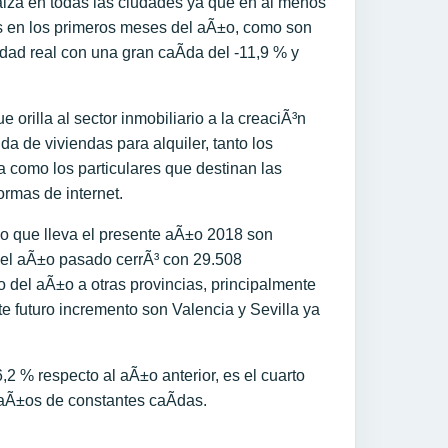
alza en todas las ciudades ya que en al menos
s en los primeros meses del aÃ±o, como son
ad real con una gran caÃ­da del -11,9 % y
 orilla al sector inmobiliario a la creaciÃ³n
 de viviendas para alquiler, tanto los
a como los particulares que destinan las
ormas de internet.
 lo que lleva el presente aÃ±o 2018 son
 el aÃ±o pasado cerrÃ³ con 29.508
o del aÃ±o a otras provincias, principalmente
te futuro incremento son Valencia y Sevilla ya
,2 % respecto al aÃ±o anterior, es el cuarto
aÃ±os de constantes caÃ­das.