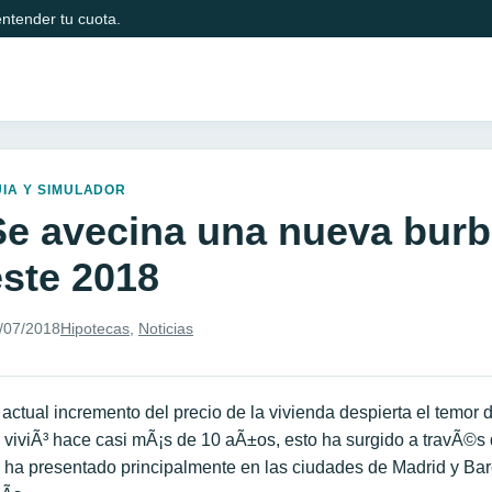
ntender tu cuota.
IA Y SIMULADOR
Se avecina una nueva burbu
este 2018
/07/2018
Hipotecas
,
Noticias
 actual incremento del precio de la vivienda despierta el temor
 viviÃ³ hace casi mÃ¡s de 10 aÃ±os, esto ha surgido a travÃ©s
 ha presentado principalmente en las ciudades de Madrid y Bar