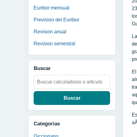
20
Euribor mensual
23
lo
Prevision del Euribor
Gu
Revision anual
La
Revision semestral
de
gr
pr
Buscar
El
Buscar:
al
tr
aq
qu
Es
aÃ
Categorias
Diccionario