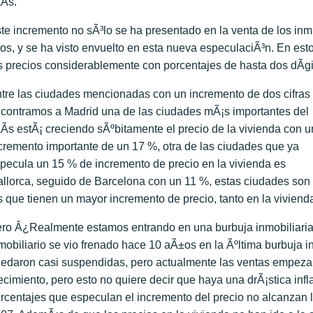
Ã­s.
te incremento no sÃ³lo se ha presentado en la venta de los inm
los, y se ha visto envuelto en esta nueva especulaciÃ³n. En e
s precios considerablemente con porcentajes de hasta dos dÃ­g
tre las ciudades mencionadas con un incremento de dos cifras
contramos a Madrid una de las ciudades mÃ¡s importantes del
Ã­s estÃ¡ creciendo sÃºbitamente el precio de la vivienda con u
cremento importante de un 17 %, otra de las ciudades que ya
pecula un 15 % de incremento de precio en la vivienda es
llorca, seguido de Barcelona con un 11 %, estas ciudades son
s que tienen un mayor incremento de precio, tanto en la vivien
ro Â¿Realmente estamos entrando en una burbuja inmobiliar
mobiliario se vio frenado hace 10 aÃ±os en la Ãºltima burbuja i
edaron casi suspendidas, pero actualmente las ventas empezaron
ecimiento, pero esto no quiere decir que haya una drÃ¡stica infl
rcentajes que especulan el incremento del precio no alcanzan 