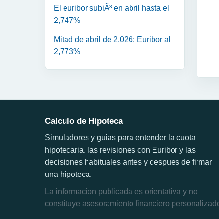
El euribor subiÃ³ en abril hasta el
2,747%
Mitad de abril de 2.026: Euribor al
2,773%
Calculo de Hipoteca
Simuladores y guias para entender la cuota
hipotecaria, las revisiones con Euribor y las
decisiones habituales antes y despues de firmar
una hipoteca.
La informacion publicada es orientativa y no
constituye asesoramiento financiero personalizad