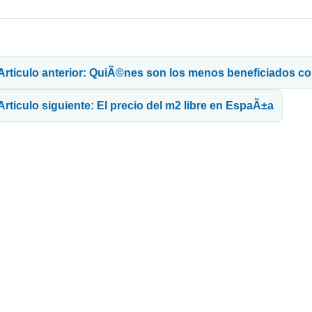
avegación de entradas
Articulo anterior: QuiÃ©nes son los menos beneficiados co
Articulo siguiente: El precio del m2 libre en EspaÃ±a