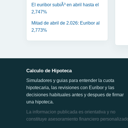
El euribor subiÃ³ en abril hasta el
2,747%
Mitad de abril de 2.026: Euribor al
2,773%
Calculo de Hipoteca
Simuladores y guias para entender la cuota
hipotecaria, las revisiones con Euribor y las
decisiones habituales antes y despues de firmar
una hipoteca.
La informacion publicada es orientativa y no
constituye asesoramiento financiero personalizad