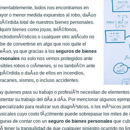
mentablemente, todos nos encontramos en
yor o menor medida expuestos al robo, daÃ±o
pÃ©rdida total de nuestros bienes personales.
quirir bienes como joyas, telÃ©fonos,
ectrodomÃ©sticos o cualquier otro artÃ­culo no
be de convertirse en algo que nos quite el
eÃ±o, ya que gracias a los
seguros de bienes
rsonales
no solo nos vemos protegidos ante
sibles robos o crÃ­menes, si no tambiÃ©n ante
 pÃ©rdida o daÃ±o de ellos en incendios,
racanes, sismos, o incluso accidentes.
y quienes para su trabajo o profesiÃ³n necesitan de elementos d
stentar su trabajo del dÃ­a a dÃ­a. Por mencionar algunos eje
pecializado para realizar sus diagnÃ³sticos, o los mÃºsicos pr
sicales cuyo costo fÃ¡cilmente puede sobrepasar los miles de 
guras de contar con un
seguro de bienes personales
que cubr
Ã­ tener la tranquilidad de que cualquier siniestro ocurrido no l