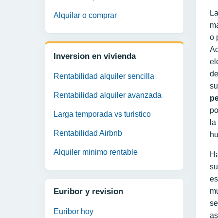
La
Alquilar o comprar
ma
o 
Ad
Inversion en vivienda
el
de
Rentabilidad alquiler sencilla
su
Rentabilidad alquiler avanzada
pe
po
Larga temporada vs turistico
la
Rentabilidad Airbnb
hu
Alquiler minimo rentable
Ha
su
es
Euribor y revision
mu
se
Euribor hoy
as