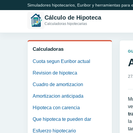
Simuladores hipotecarios, Euribor y herramientas para e
Cálculo de Hipoteca
Calculadoras hipotecarias
Calculadoras
GU
Cuota segun Euribor actual
Revision de hipoteca
27
Cuadro de amortizacion
Amortizacion anticipada
Mu
ve
Hipoteca con carencia
tr
Que hipoteca te pueden dar
la
ta
Esfuerzo hipotecario