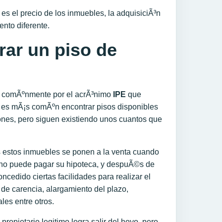
es el precio de los inmuebles, la adquisiciÃ³n
nto diferente.
ar un piso de
ca comÃºnmente por el acrÃ³nimo
IPE
que
z es mÃ¡s comÃºn encontrar pisos disponibles
iones, pero siguen existiendo unos cuantos que
 estos inmuebles se ponen a la venta cuando
l no puede pagar su hipoteca, y despuÃ©s de
ncedido ciertas facilidades para realizar el
de carencia, alargamiento del plazo,
les entre otros.
ropietario legitimo logra salir del hoyo, pero