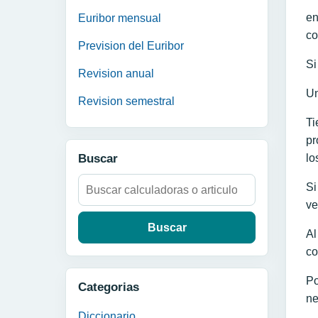
en
Euribor mensual
co
Prevision del Euribor
Si
Revision anual
Un
Revision semestral
Ti
pr
Buscar
lo
Buscar:
Si
ve
Al
co
Po
Categorias
ne
Diccionario