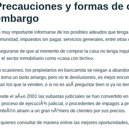
Precauciones y formas de 
embargo
 muy importante informarse de los posibles adeudos que tenga 
munidad, impuestos sin pagar, servicios generales, entre otras
egurarse de que al momento de comprar la casa no tenga inqui
 el sector inmobiliario como «casa con bicho».
 ocasiones, los propietarios en bancarrota se niegan a abandon
 torna un tanto amargo, pero no te desilusiones, es mejor enc
an los que la venden, o si no es asÃ­ preguntar bien si ya no t
sde el aÃ±o 2001 las subastas judiciales se han convertido e
 proceso de ejecuciÃ³n judicial, o procedentes de impagos a pr
mbiÃ©n atraen a un gran nÃºmero de clientes por sus precios.
 quieres consultar de manera online las mejores oportunidades, 