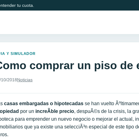
ntender tu cuota.
IA Y SIMULADOR
Como comprar un piso de
/10/2018
Noticias
as
casas embargadas o hipotecadas
se han vuelto Ãºltimame
ropiedad
por un
increÃ­ble
precio
, despuÃ©s de la crisis, la g
poteca para emprender un nuevo negocio o mejorar el actual, i
mobiliarios que ya existe una selecciÃ³n especial de este tipo 
ros.