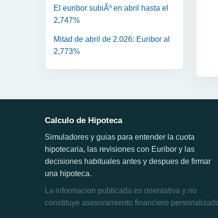
El euribor subiÃ³ en abril hasta el
2,747%
Mitad de abril de 2.026: Euribor al
2,773%
Calculo de Hipoteca
Simuladores y guias para entender la cuota
hipotecaria, las revisiones con Euribor y las
decisiones habituales antes y despues de firmar
una hipoteca.
La informacion publicada es orientativa y no
constituye asesoramiento financiero personalizad