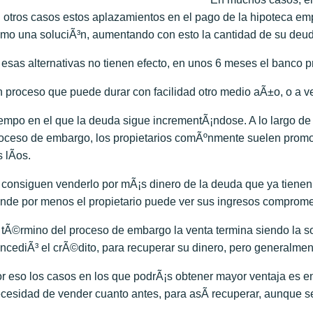
 otros casos estos aplazamientos en el pago de la hipoteca em
mo una soluciÃ³n, aumentando con esto la cantidad de su deu
 esas alternativas no tienen efecto, en unos 6 meses el banco 
 proceso que puede durar con facilidad otro medio aÃ±o, o a v
empo en el que la deuda sigue incrementÃ¡ndose. A lo largo de 
oceso de embargo, los propietarios comÃºnmente suelen promov
s lÃ­os.
 consiguen venderlo por mÃ¡s dinero de la deuda que ya tienen p
nde por menos el propietario puede ver sus ingresos comprome
 tÃ©rmino del proceso de embargo la venta termina siendo la so
ncediÃ³ el crÃ©dito, para recuperar su dinero, pero generalmen
r eso los casos en los que podrÃ¡s obtener mayor ventaja es en 
cesidad de vender cuanto antes, para asÃ­ recuperar, aunque 