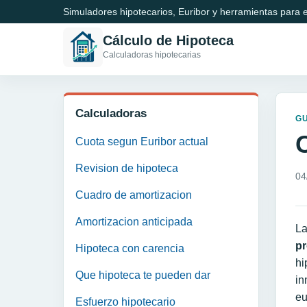
Simuladores hipotecarios, Euribor y herramientas para e
Cálculo de Hipoteca
Calculadoras hipotecarias
Calculadoras
GU
Cuota segun Euribor actual
Revision de hipoteca
04
Cuadro de amortizacion
Amortizacion anticipada
L
p
Hipoteca con carencia
hi
Que hipoteca te pueden dar
in
eu
Esfuerzo hipotecario