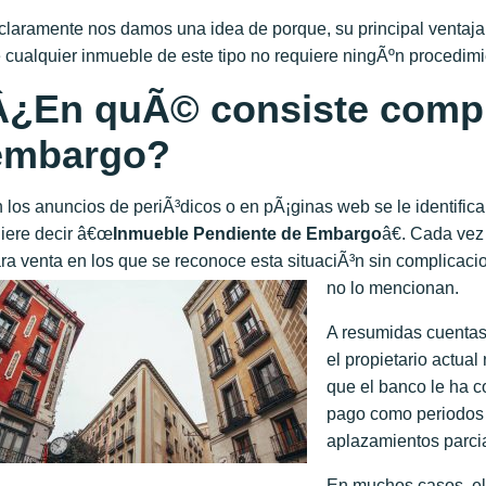
claramente nos damos una idea de porque, su principal ventaja 
 cualquier inmueble de este tipo no requiere ningÃºn procedimie
Â¿En quÃ© consiste compr
embargo?
 los anuncios de periÃ³dicos o en pÃ¡ginas web se le identifi
iere decir â€œ
Inmueble Pendiente de Embargo
â€. Cada ve
ra venta en los que se reconoce esta situaciÃ³n sin complicac
no lo mencionan.
A resumidas cuentas
el propietario actua
que el banco le ha co
pago como periodos 
aplazamientos parcia
En muchos casos, el p