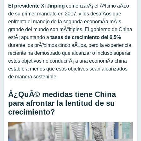
El presidente Xi Jinping
comenzarÃ¡ el Ãºltimo aÃ±o
de su primer mandato en 2017, y los desafÃ­os que
enfrenta el manejo de la segunda economÃ­a mÃ¡s
grande del mundo son mÃºltiples. El gobierno de China
estÃ¡ apuntando a
tasas de crecimiento del 6,5%
durante los prÃ³ximos cinco aÃ±os, pero la experiencia
reciente ha demostrado que alcanzar o incluso superar
estos objetivos no conducirÃ¡ a una economÃ­a china
estable a menos que esos objetivos sean alcanzados
de manera sostenible.
Â¿QuÃ© medidas tiene China
para afrontar la lentitud de su
crecimiento?