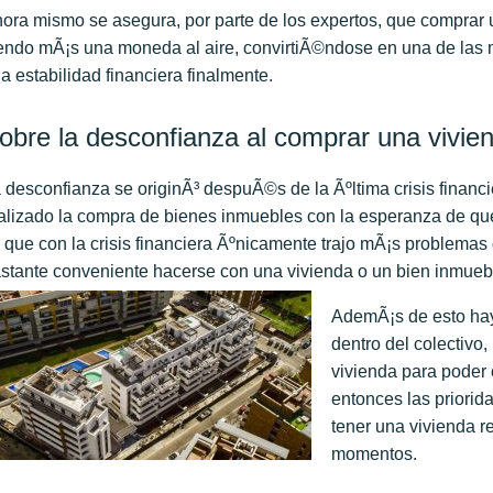
ora mismo se asegura, por parte de los expertos, que comprar u
endo mÃ¡s una moneda al aire, convirtiÃ©ndose en una de las me
a estabilidad financiera finalmente.
obre la desconfianza al comprar una vivie
 desconfianza se originÃ³ despuÃ©s de la Ãºltima crisis finan
alizado la compra de bienes inmuebles con la esperanza de que e
 que con la crisis financiera Ãºnicamente trajo mÃ¡s problemas
stante conveniente hacerse con una vivienda o un bien inmueb
AdemÃ¡s de esto hay
dentro del colectivo
vivienda para poder 
entonces las priorid
tener una vivienda r
momentos.