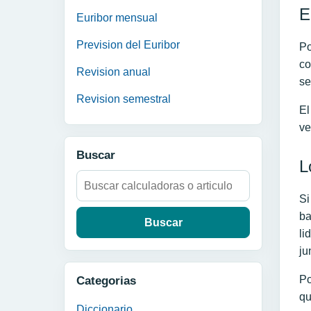
E
Euribor mensual
Prevision del Euribor
Po
co
Revision anual
se
Revision semestral
El
ve
Buscar
L
Buscar:
Si
ba
li
ju
Po
Categorias
qu
Diccionario