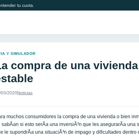
ntender tu cuota.
IA Y SIMULADOR
La compra de una vivienda
estable
/03/2020
Noticias
ra muchos consumidores la compra de una vivienda o bien inm
 sabÃ­an si esto serÃ­a una inversiÃ³n que les asegurarÃ­a una 
e le supondrÃ­a una situaciÃ³n de impago y dificultades dentro 