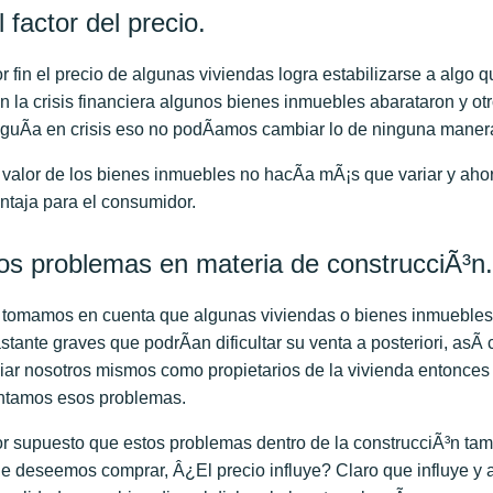
l factor del precio.
r fin el precio de algunas viviendas logra estabilizarse a algo
n la crisis financiera algunos bienes inmuebles abarataron y ot
guÃ­a en crisis eso no podÃ­amos cambiar lo de ninguna mane
 valor de los bienes inmuebles no hacÃ­a mÃ¡s que variar y aho
ntaja para el consumidor.
os problemas en materia de construcciÃ³n.
 tomamos en cuenta que algunas viviendas o bienes inmuebles
stante graves que podrÃ­an dificultar su venta a posteriori, as
diar nosotros mismos como propietarios de la vivienda entonces 
ntamos esos problemas.
r supuesto que estos problemas dentro de la construcciÃ³n tam
e deseemos comprar, Â¿El precio influye? Claro que influye y a