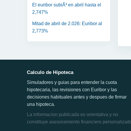
El euribor subiÃ³ en abril hasta el
2,747%
Mitad de abril de 2.026: Euribor al
2,773%
Calculo de Hipoteca
Simuladores y guias para entender la cuota
hipotecaria, las revisiones con Euribor y las
decisiones habituales antes y despues de firmar
una hipoteca.
La informacion publicada es orientativa y no
constituye asesoramiento financiero personalizad