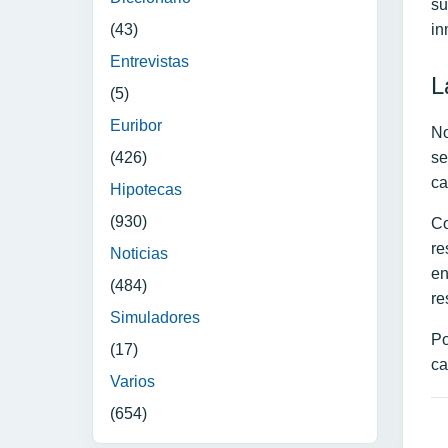
su
in
(43)
Entrevistas
L
(5)
Euribor
No
se
(426)
ca
Hipotecas
(930)
Co
re
Noticias
en
(484)
re
Simuladores
Po
(17)
ca
Varios
(654)
N