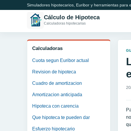
Simuladores hipotecarios, Euribor y herramientas para e
Cálculo de Hipoteca
Calculadoras hipotecarias
Calculadoras
GU
Cuota segun Euribor actual
Revision de hipoteca
Cuadro de amortizacion
20
Amortizacion anticipada
Hipoteca con carencia
Pa
no
Que hipoteca te pueden dar
qu
Esfuerzo hipotecario