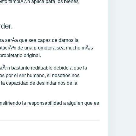
 esto tambiÃ©n aplica para los bienes
der.
ra serÃ­a que sea capaz de darnos la
rataciÃ³n de una promotora sea mucho mÃ¡s
opietario original.
Ã³n bastante redituable debido a que la
os por el ser humano, si nosotros nos
la capacidad de deslindar nos de la
nsfiriendo la responsabilidad a alguien que es