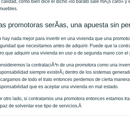
 calidad, como bien dice el dicho «lo barato sale mÃ¡s caro» y
muebles.
as promotoras serÃ­as, una apuesta sin per
 hay nada mejor para invertir en una vivienda que una promoto
guridad que necesitamos antes de adquirir. Puede que la cont
ro que adquirir una vivienda en uso o de segunda mano con el pr
nsideremos la contrataciÃ³n de una promotora como una inversi
sponsabilidad siempre existirÃ¡ dentro de los sistemas generad
cargamos de todo el trato entonces perdemos de cierta manera 
sponsabilidad que es aceptar una vivienda en mal estado.
r otro lado, si contratamos una promotora entonces estamos tra
paz de solventar ese tipo de servicios.Â
avegación de entradas