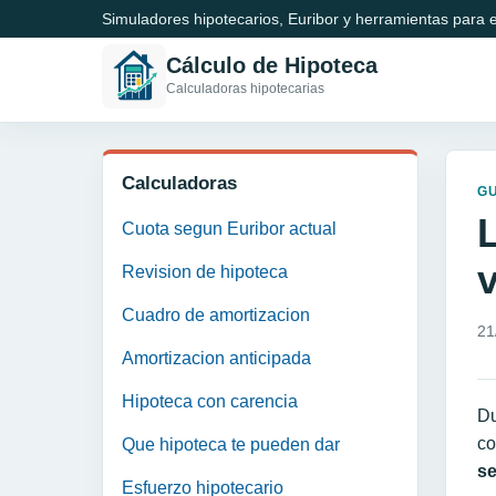
Simuladores hipotecarios, Euribor y herramientas para e
Cálculo de Hipoteca
Calculadoras hipotecarias
Calculadoras
GU
Cuota segun Euribor actual
Revision de hipoteca
Cuadro de amortizacion
21
Amortizacion anticipada
Hipoteca con carencia
Du
co
Que hipoteca te pueden dar
se
Esfuerzo hipotecario