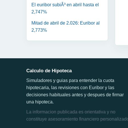
El euribor subiÃ³ en abril hasta el
2,747%
Mitad de abril de 2.026: Euribor al
2,773%
Calculo de Hipoteca
Simuladores y guias para entender la cuota
hipotecaria, las revisiones con Euribor y las
decisiones habituales antes y despues de firmar
una hipoteca.
La informacion publicada es orientativa y no
constituye asesoramiento financiero personalizad