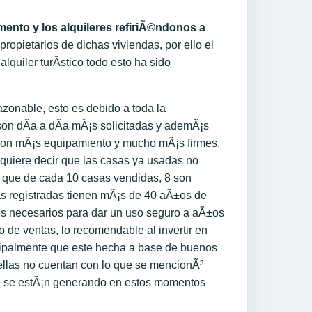
ento y los alquileres refiriÃ©ndonos a
propietarios de dichas viviendas, por ello el
lquiler turÃ­stico todo esto ha sido
azonable, esto es debido a toda la
on dÃ­a a dÃ­a mÃ¡s solicitadas y ademÃ¡s
con mÃ¡s equipamiento y mucho mÃ¡s firmes,
quiere decir que las casas ya usadas no
 que de cada 10 casas vendidas, 8 son
s registradas tienen mÃ¡s de 40 aÃ±os de
les necesarios para dar un uso seguro a aÃ±os
 de ventas, lo recomendable al invertir en
ncipalmente que este hecha a base de buenos
 ellas no cuentan con lo que se mencionÃ³
ue se estÃ¡n generando en estos momentos