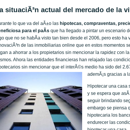
a situaciÃ³n actual del mercado de la v
rante lo que va del aÃ±o las
hipotecas, compraventas, preci
neficiosa para el paÃ­s
que ha llegado a pintar un escenario d
go que no se habÃ­a visto tan bien desde el 2006, pero esto h
novaciÃ³n de las inmobiliarias online que en estos momentos s
egan a ahorrar a los propietarios sin mencionar la rapidez con 
smos. Ahora las entidades financieras han relajado las condicio
potecarios sin mencionar que el interÃ©s medio ha sido del 2.
ademÃ¡s gracias a la
Hipotecar una casa 
y se espera que asÃ­
seguir brindando seg
embargo se piensa qu
hipotecaria los ban
endurecer las condic
hipotecar una casa.