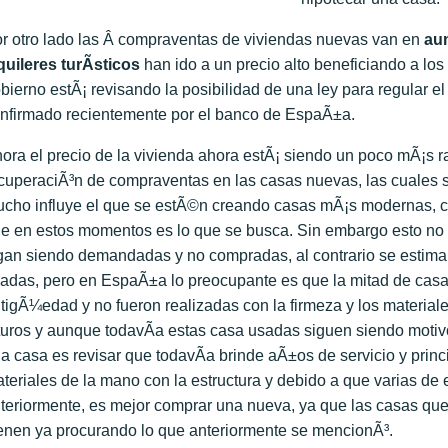
r otro lado las Â compraventas de viviendas nuevas van en
aum
quileres turÃ­sticos
han ido a un precio alto beneficiando a los 
bierno estÃ¡ revisando la posibilidad de una ley para regular el a
nfirmado recientemente por el banco de EspaÃ±a.
ora el precio de la vivienda ahora estÃ¡ siendo un poco mÃ¡s r
cuperaciÃ³n de compraventas en las casas nuevas, las cuales s
cho influye el que se estÃ©n creando casas mÃ¡s modernas, 
e en estos momentos es lo que se busca. Sin embargo esto no 
gan siendo demandadas y no compradas, al contrario se estima
adas, pero en EspaÃ±a lo preocupante es que la mitad de casa
tigÃ¼edad y no fueron realizadas con la firmeza y los materia
turos y aunque todavÃ­a estas casa usadas siguen siendo motivo
a casa es revisar que todavÃ­a brinde aÃ±os de servicio y pri
teriales de la mano con la estructura y debido a que varias de
teriormente, es mejor comprar una nueva, ya que las casas q
enen ya procurando lo que anteriormente se mencionÃ³.