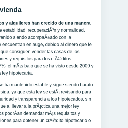
ivienda
os y alquileres han crecido de una manera
e estabilidad, recuperaciÃ³n y normalidad,
a venido siendo acompaÃ±ado con la
e encuentran en auge, debido al dinero que le
la que consiguen vender las casas de los
nes y requisitos para los crÃ©ditos
67%, el mÃ¡s bajo que se ha visto desde 2009 y
 ley hipotecaria.
se ha mantenido estable y sigue siendo barato
 siga, ya que esta ley se estÃ¡ revisando para
uridad y transparencia a los hipotecados, sin
e al llevar a la prÃ¡ctica una mejor ley
cos podrÃ­an demandar mÃ¡s requisitos y
iones para obtener un crÃ©dito hipotecario o