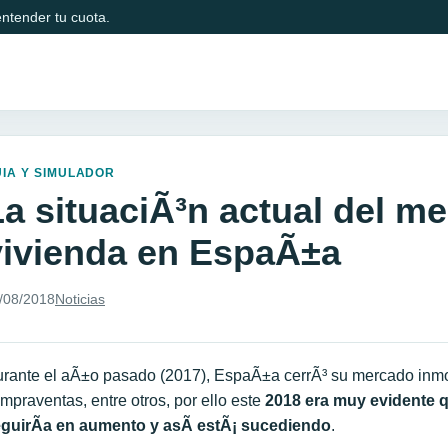
ntender tu cuota.
IA Y SIMULADOR
La situaciÃ³n actual del me
vivienda en EspaÃ±a
/08/2018
Noticias
rante el aÃ±o pasado (2017), EspaÃ±a cerrÃ³ su mercado inmob
mpraventas, entre otros, por ello este
2018 era muy evidente q
guirÃ­a en aumento y asÃ­ estÃ¡ sucediendo
.