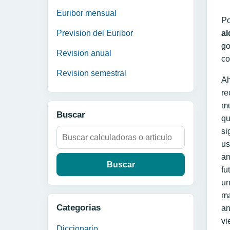
Euribor mensual
Po
al
Prevision del Euribor
go
Revision anual
co
Revision semestral
Ah
re
mu
Buscar
qu
si
Buscar:
us
an
fu
un
ma
Categorias
an
vi
Diccionario