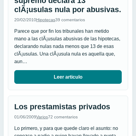
supremo declara 13
clÃ¡usulas nula por abusivas.
20/02/2010
Hipotecas
39 comentarios
Parece que por fin los tribunales han metido
mano a las clÃ¡usulas abusivas de las hipotecas,
declarando nulas nada menos que 13 de esas
clÃ¡usulas. Una clÃ¡usula nula es aquella que,
aun…
Leer articulo
Los prestamistas privados
01/06/2009
Varios
72 comentarios
Lo primero, y para que quede claro el asunto: no
conozco a nadie a quien hayan llevado a punta